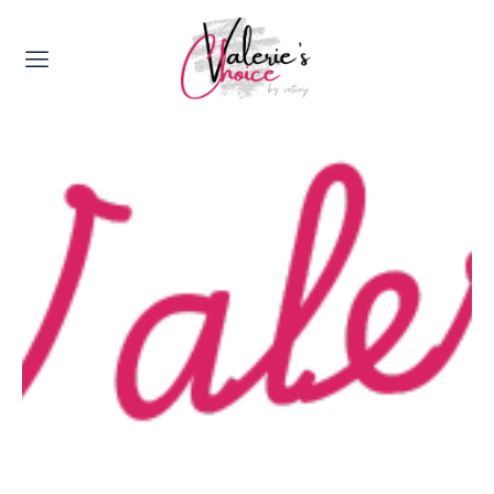
Valerie's Topics
Travel & Culture
Food & Drinks
Happyness & Opmerkelijk
Lifestyle, Sport & Duurzaamheid
Gadgets & Tech
Top 5 van Valerie
Health & Beauty
Huis & Tuin
Nieuws & Media