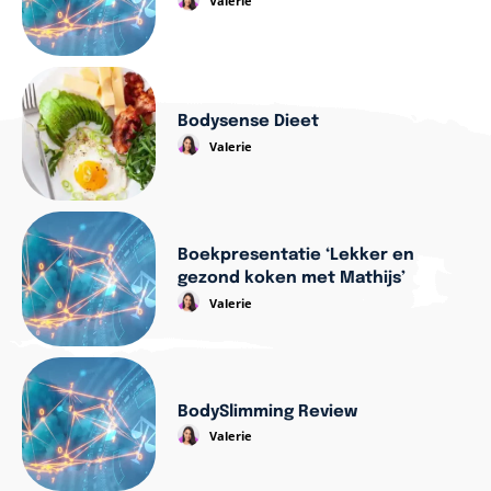
Valerie
Bodysense Dieet
Valerie
Boekpresentatie ‘Lekker en
gezond koken met Mathijs’
Valerie
BodySlimming Review
Valerie