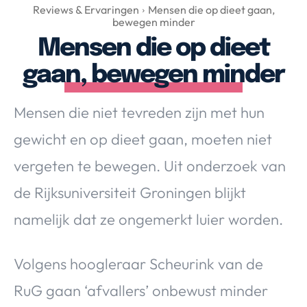
Over Valerie
Reviews & Ervaringen
Mensen die op dieet gaan,
bewegen minder
Over Valerie
Mensen die op dieet
De Top 5
gaan, bewegen minder
Contact
Mensen die niet tevreden zijn met hun
VALERIE'S CHOICE
gewicht en op dieet gaan, moeten niet
Food & Drinks
Health & Beauty
Gadgets
Huis & Tuin
vergeten te bewegen. Uit onderzoek van
Travel
Lifestyle
de Rijksuniversiteit Groningen blijkt
namelijk dat ze ongemerkt luier worden.
Volgens hoogleraar Scheurink van de
RuG gaan ‘afvallers’ onbewust minder