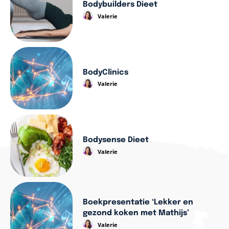
Bodybuilders Dieet
Valerie
BodyClinics
Valerie
Bodysense Dieet
Valerie
Boekpresentatie ‘Lekker en
gezond koken met Mathijs’
Valerie