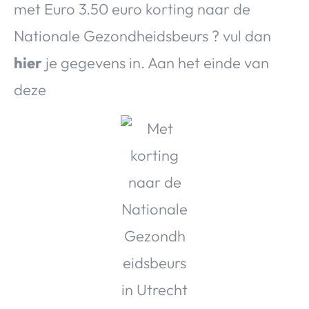
met Euro 3.50 euro korting naar de
Over Valerie
Nationale Gezondheidsbeurs ? vul dan
Over Valerie
De Top 5
hier
je gegevens in. Aan het einde van
Contact
deze
VALERIE'S CHOICE
Food & Drinks
Health & Beauty
Gadgets
Huis & Tuin
Travel
Lifestyle