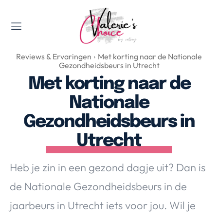
Valerie's Topics
Reviews & Ervaringen
Met korting naar de Nationale
Travel & Culture
Gezondheidsbeurs in Utrecht
Food & Drinks
Met korting naar de
Happyness & Opmerkelijk
Nationale
Lifestyle, Sport & Duurzaamheid
Gezondheidsbeurs in
Gadgets & Tech
Utrecht
Top 5 van Valerie
Health & Beauty
Heb je zin in een gezond dagje uit? Dan is
Huis & Tuin
Nieuws & Media
de Nationale Gezondheidsbeurs in de
jaarbeurs in Utrecht iets voor jou. Wil je