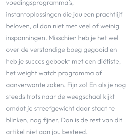
voedingsprogramma’s,
Over Valerie
instantoplossingen die jou een prachtlijf
Over Valerie
De Top 5
beloven, al dan niet met veel of weinig
Contact
inspanningen. Misschien heb je het wel
over de verstandige boeg gegooid en
VALERIE'S CHOICE
heb je succes geboekt met een diëtiste,
Food & Drinks
Health & Beauty
Gadgets
Huis & Tuin
het weight watch programma of
Travel
Lifestyle
aanverwante zaken. Fijn zo! En als je nog
steeds trots naar de weegschaal kijkt
omdat je streefgewicht daar staat te
blinken, nog fijner. Dan is de rest van dit
artikel niet aan jou besteed.