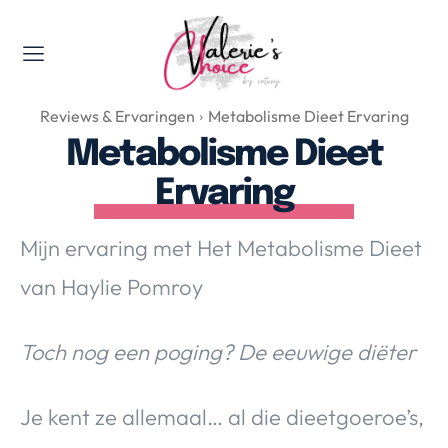
Valerie's Topics
Reviews & Ervaringen
Metabolisme Dieet Ervaring
Travel & Culture
Metabolisme Dieet
Food & Drinks
Ervaring
Happyness & Opmerkelijk
Lifestyle, Sport & Duurzaamheid
Mijn ervaring met Het Metabolisme Dieet
Gadgets & Tech
van Haylie Pomroy
Top 5 van Valerie
Health & Beauty
Huis & Tuin
Toch nog een poging? De eeuwige diëter
Nieuws & Media
Je kent ze allemaal… al die dieetgoeroe’s,