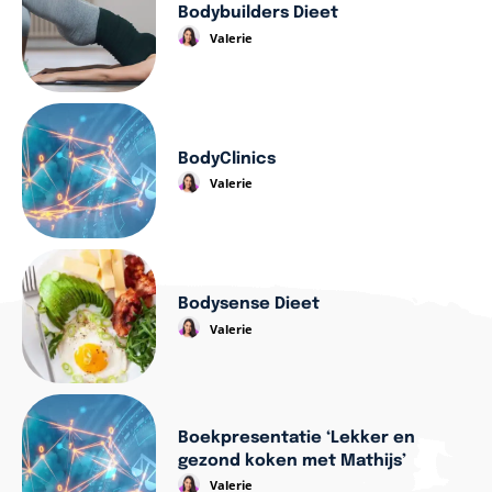
Bodybuilders Dieet
Valerie
BodyClinics
Valerie
Bodysense Dieet
Valerie
Boekpresentatie ‘Lekker en
gezond koken met Mathijs’
Valerie