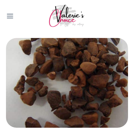
Valerie's Topics
Travel & Culture
Food & Drinks
Happyness & Opmerkelijk
Lifestyle, Sport & Duurzaamheid
Gadgets & Tech
Top 5 van Valerie
Health & Beauty
Huis & Tuin
Nieuws & Media