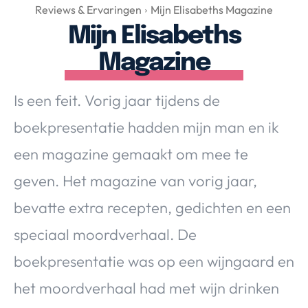
Over Valerie
Reviews & Ervaringen
Mijn Elisabeths Magazine
Mijn Elisabeths
Over Valerie
De Top 5
Magazine
Contact
Is een feit. Vorig jaar tijdens de
VALERIE'S CHOICE
boekpresentatie hadden mijn man en ik
een magazine gemaakt om mee te
Food & Drinks
Health & Beauty
Gadgets
Huis & Tuin
geven. Het magazine van vorig jaar,
Travel
Lifestyle
bevatte extra recepten, gedichten en een
speciaal moordverhaal. De
boekpresentatie was op een wijngaard en
het moordverhaal had met wijn drinken