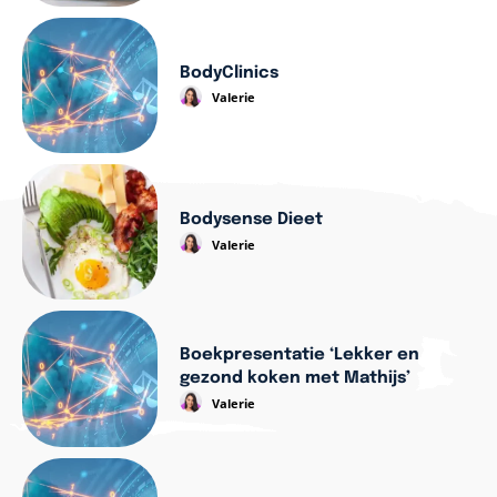
BodyClinics
Valerie
Bodysense Dieet
Valerie
Boekpresentatie ‘Lekker en
gezond koken met Mathijs’
Valerie