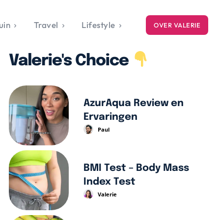
uin
Travel
Lifestyle
OVER VALERIE
ICE
Valerie's Choice
gets
style
AzurAqua Review en
Ervaringen
Paul
BMI Test – Body Mass
Index Test
Valerie