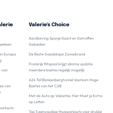
lerie
Valerie's Choice
Aardbeving Spanje Kaart en Getroffen
geleken
Gebieden
 in Europa
De Beste Goedekope Zonnebrand
g
Frankrijk flitspaal krijgt slimme update:
r van
meerdere boetes tegelijk mogelijk
A24 Tol Blankenbergtunnel Voorkom Hoge
es van
Boetes van het CJIB
n
Met de Auto op Vakantie; Hier Moet je Extra
op Letten
workouts
Top 5 eenvoudige thuisworkouts voor drukke