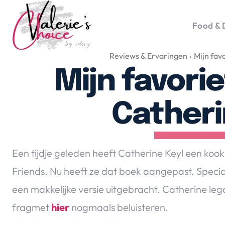
Food & 
Reviews & Ervaringen
Mijn fav
Vale
Travel 
Mijn favori
Food &
Happyn
Catheri
Lifesty
Duurz
Gadget
Een tijdje geleden heeft Catherine Keyl een koo
Top 5 
Friends. Nu heeft ze dat boek aangepast. Speciaa
Health
een makkelijke versie uitgebracht. Catherine legde
Huis & 
Nieuws
fragmet
hier
nogmaals beluisteren.