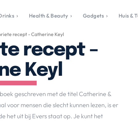
Drinks
Health & Beauty
Gadgets
Huis & T
VALERIE'S CHO
oriete recept - Catherine Keyl
rie's Topics
Over Valerie
& Culture
Over Valerie
ete recept –
Food & Drinks
 Drinks
De Top 5
Health & Beauty
Gad
ess & Opmerkelijk
Contact
Huis & Tuin
Travel
Life
ne Keyl
le, Sport &
aamheid
s & Tech
kboek geschreven met de titel Catherine &
van Valerie
l voor mensen die slecht kunnen lezen, is er
 & Beauty
 het uit bij Evers staat op. Je kunt het
Tuin
 & Media