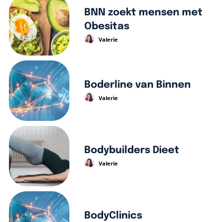
BNN zoekt mensen met
Obesitas
Valerie
Boderline van Binnen
Valerie
Bodybuilders Dieet
Valerie
BodyClinics