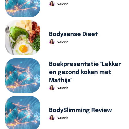
Valerie
Bodysense Dieet
Valerie
Boekpresentatie ‘Lekker
en gezond koken met
Mathijs’
Valerie
BodySlimming Review
Valerie