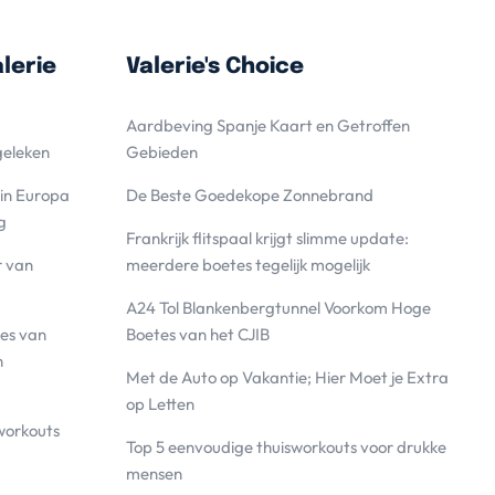
lerie
Valerie's Choice
Aardbeving Spanje Kaart en Getroffen
geleken
Gebieden
 in Europa
De Beste Goedekope Zonnebrand
g
Frankrijk flitspaal krijgt slimme update:
r van
meerdere boetes tegelijk mogelijk
A24 Tol Blankenbergtunnel Voorkom Hoge
es van
Boetes van het CJIB
n
Met de Auto op Vakantie; Hier Moet je Extra
op Letten
workouts
Top 5 eenvoudige thuisworkouts voor drukke
mensen