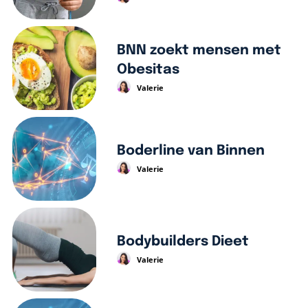
BNN zoekt mensen met
Obesitas
Valerie
Boderline van Binnen
Valerie
Bodybuilders Dieet
Valerie