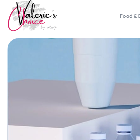
Food & 
Vale
Travel 
Food &
Happyn
Lifesty
Duurz
Gadget
Top 5 
Health
Huis & 
Nieuws