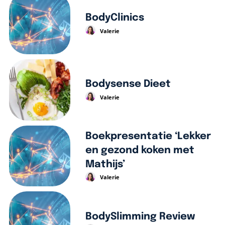
BodyClinics
Valerie
Bodysense Dieet
Valerie
Boekpresentatie ‘Lekker
en gezond koken met
Mathijs’
Valerie
BodySlimming Review