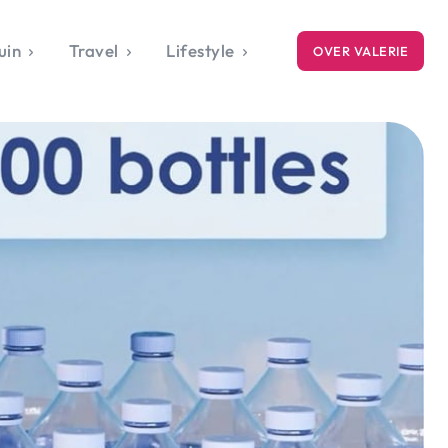
uin
Travel
Lifestyle
OVER VALERIE
ICE
gets
style