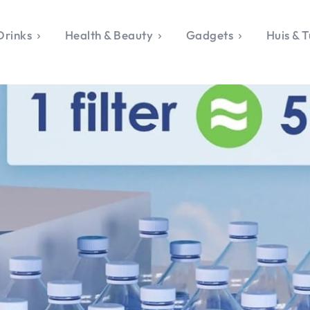
Drinks
Health & Beauty
Gadgets
Huis & T
VALERIE'S CHO
rie's Topics
Over Valerie
& Culture
Over Valerie
Food & Drinks
 Drinks
De Top 5
Health & Beauty
Gad
ess & Opmerkelijk
Contact
Huis & Tuin
Travel
Life
le, Sport &
aamheid
s & Tech
van Valerie
 & Beauty
Tuin
 & Media