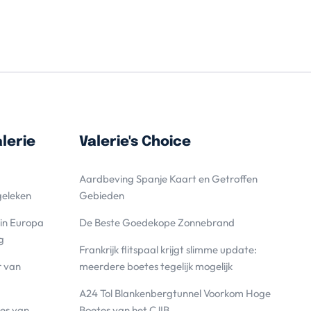
lerie
Valerie's Choice
Aardbeving Spanje Kaart en Getroffen
geleken
Gebieden
 in Europa
De Beste Goedekope Zonnebrand
g
Frankrijk flitspaal krijgt slimme update:
r van
meerdere boetes tegelijk mogelijk
A24 Tol Blankenbergtunnel Voorkom Hoge
es van
Boetes van het CJIB