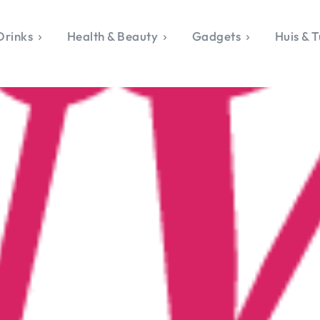
Drinks
Health & Beauty
Gadgets
Huis & T
VALERIE'S CHO
rie's Topics
Over Valerie
& Culture
Over Valerie
Food & Drinks
 Drinks
De Top 5
Health & Beauty
Gad
ess & Opmerkelijk
Contact
Huis & Tuin
Travel
Life
le, Sport &
aamheid
s & Tech
van Valerie
 & Beauty
Tuin
 & Media