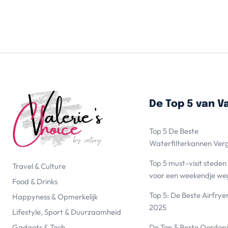
De Top 5 van Va
Top 5 De Beste
Waterfilterkannen Ver
Top 5 must-visit steden
Travel & Culture
voor een weekendje we
Food & Drinks
Top 5: De Beste Airfrye
Happyness & Opmerkelijk
2025
Lifestyle, Sport & Duurzaamheid
De Top 5 Beste Oordopj
Gadgets & Tech