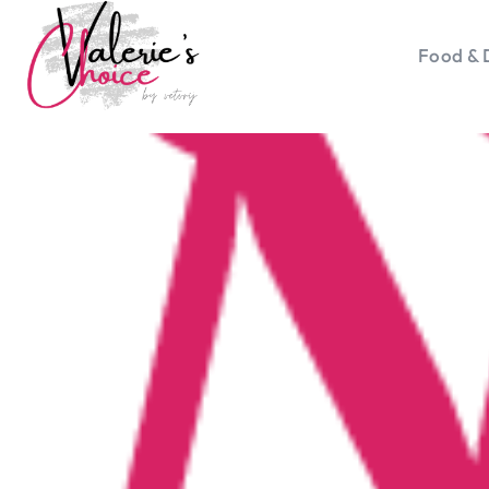
Food & 
Vale
Travel 
Food &
Happyn
Lifesty
Duurz
Gadget
Top 5 
Health
Huis & 
Nieuws