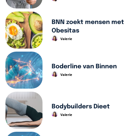
BNN zoekt mensen met
Obesitas
Valerie
Boderline van Binnen
Valerie
Bodybuilders Dieet
Valerie