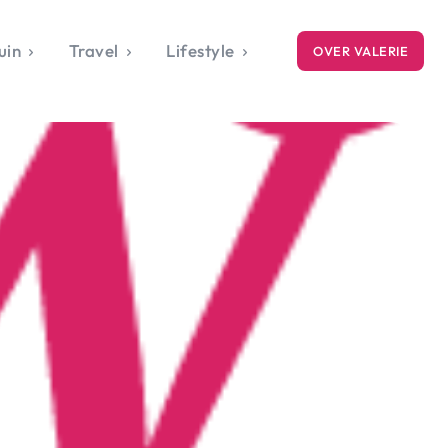
uin
Travel
Lifestyle
OVER VALERIE
ICE
gets
style