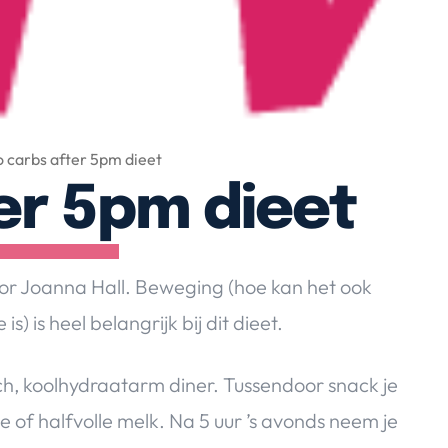
 carbs after 5pm dieet
er 5pm dieet
door Joanna Hall. Beweging (hoe kan het ook
s) is heel belangrijk bij dit dieet.
lunch, koolhydraatarm diner. Tussendoor snack je
le of halfvolle melk. Na 5 uur ’s avonds neem je