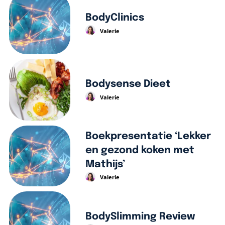
BodyClinics
Valerie
Bodysense Dieet
Valerie
Boekpresentatie ‘Lekker
en gezond koken met
Mathijs’
Valerie
BodySlimming Review