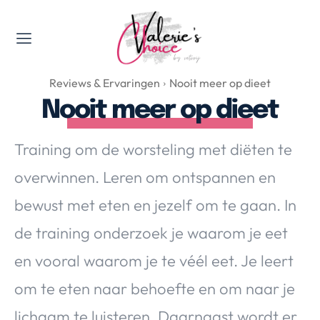
Valerie's Topics
Reviews & Ervaringen
Nooit meer op dieet
Travel & Culture
Nooit meer op dieet
Food & Drinks
Happyness & Opmerkelijk
Training om de worsteling met diëten te
Lifestyle, Sport & Duurzaamheid
overwinnen. Leren om ontspannen en
Gadgets & Tech
bewust met eten en jezelf om te gaan. In
Top 5 van Valerie
Health & Beauty
de training onderzoek je waarom je eet
Huis & Tuin
en vooral waarom je te véél eet. Je leert
Nieuws & Media
om te eten naar behoefte en om naar je
lichaam te luisteren. Daarnaast wordt er