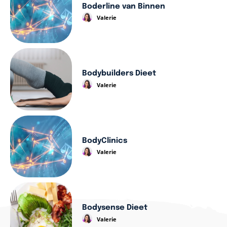
Boderline van Binnen
Valerie
Bodybuilders Dieet
Valerie
BodyClinics
Valerie
Bodysense Dieet
Valerie