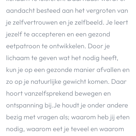
Over Valerie
aandacht besteed aan het vergroten van
Over Valerie
je zelfvertrouwen en je zelfbeeld. Je leert
De Top 5
jezelf te accepteren en een gezond
Contact
eetpatroon te ontwikkelen. Door je
VALERIE'S CHOICE
lichaam te geven wat het nodig heeft,
kun je op een gezonde manier afvallen en
Food & Drinks
Health & Beauty
Gadgets
Huis & Tuin
Travel
Lifestyle
zo op je natuurlijke gewicht komen. Daar
hoort vanzelfsprekend bewegen en
ontspanning bij.Je houdt je onder andere
bezig met vragen als; waarom heb jij eten
nodig, waarom eet je teveel en waarom