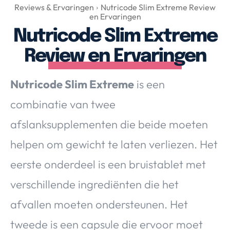
Over Valerie
Reviews & Ervaringen
Nutricode Slim Extreme Review
en Ervaringen
Over Valerie
Nutricode Slim Extreme
De Top 5
Review en Ervaringen
Contact
Nutricode Slim Extreme
is een
VALERIE'S CHOICE
combinatie van twee
Food & Drinks
Health & Beauty
Gadgets
Huis & Tuin
afslanksupplementen die beide moeten
Travel
Lifestyle
helpen om gewicht te laten verliezen. Het
eerste onderdeel is een bruistablet met
verschillende ingrediënten die het
afvallen moeten ondersteunen. Het
tweede is een capsule die ervoor moet