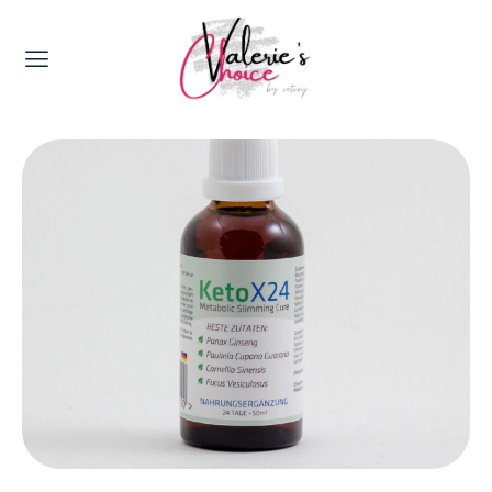
Valerie's Topics
Travel & Culture
Food & Drinks
Happyness & Opmerkelijk
Lifestyle, Sport & Duurzaamheid
Gadgets & Tech
Top 5 van Valerie
Health & Beauty
Huis & Tuin
Nieuws & Media