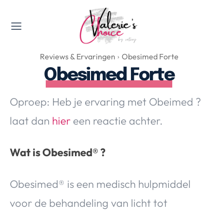
Valerie's Topics
Reviews & Ervaringen
Obesimed Forte
Travel & Culture
Obesimed Forte
Food & Drinks
Happyness & Opmerkelijk
Oproep: Heb je ervaring met Obeimed ?
Lifestyle, Sport & Duurzaamheid
laat dan
hier
een reactie achter.
Gadgets & Tech
Top 5 van Valerie
Wat is Obesimed® ?
Health & Beauty
Huis & Tuin
Obesimed® is een medisch hulpmiddel
Nieuws & Media
voor de behandeling van licht tot