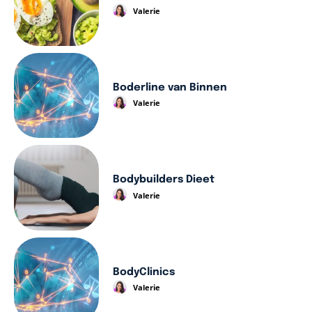
Valerie
Boderline van Binnen
Valerie
Bodybuilders Dieet
Valerie
BodyClinics
Valerie