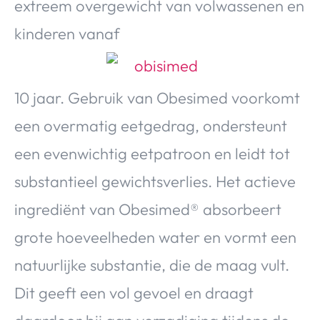
extreem overgewicht van volwassenen en
Over Valerie
kinderen vanaf
Over Valerie
De Top 5
Contact
10 jaar. Gebruik van Obesimed voorkomt
een overmatig eetgedrag, ondersteunt
VALERIE'S CHOICE
een evenwichtig eetpatroon en leidt tot
Food & Drinks
Health & Beauty
Gadgets
Huis & Tuin
substantieel gewichtsverlies. Het actieve
Travel
Lifestyle
ingrediënt van Obesimed® absorbeert
grote hoeveelheden water en vormt een
natuurlijke substantie, die de maag vult.
Dit geeft een vol gevoel en draagt