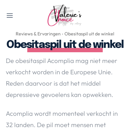
Valerie's Topics
Reviews & Ervaringen
Obesitaspil uit de winkel
Travel & Culture
Obesitaspil uit de winkel
Food & Drinks
Happyness & Opmerkelijk
De obesitaspil Acomplia mag niet meer
Lifestyle, Sport & Duurzaamheid
verkocht worden in de Europese Unie.
Gadgets & Tech
Reden daarvoor is dat het middel
Top 5 van Valerie
Health & Beauty
depressieve gevoelens kan opwekken.
Huis & Tuin
Nieuws & Media
Acomplia wordt momenteel verkocht in
32 landen. De pil moet mensen met