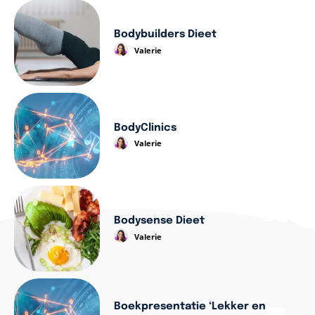
Bodybuilders Dieet
Valerie
BodyClinics
Valerie
Bodysense Dieet
Valerie
Boekpresentatie ‘Lekker en