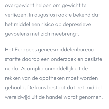
Over Valerie
overgewicht helpen om gewicht te
Over Valerie
verliezen. In augustus raakte bekend dat
De Top 5
het middel een risico op depressieve
Contact
gevoelens met zich meebrengt.
VALERIE'S CHOICE
Het Europees geneesmiddelenbureau
Food & Drinks
Health & Beauty
Gadgets
Huis & Tuin
startte daarop een onderzoek en besliste
Travel
Lifestyle
nu dat Acomplia onmiddellijk uit de
rekken van de apotheken moet worden
gehaald. De kans bestaat dat het middel
wereldwijd uit de handel wordt genomen.