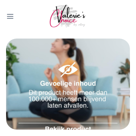
Valerie's Topics
Travel & Culture
Food & Drinks
Happyness & Opmerkelijk
Lifestyle, Sport & Duurzaamheid
Gadgets & Tech
Top 5 van Valerie
Health & Beauty
Huis & Tuin
Nieuws & Media