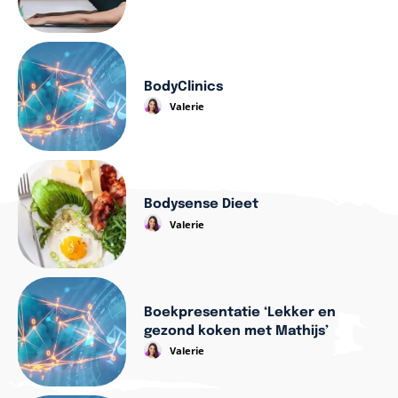
BodyClinics
Valerie
Bodysense Dieet
Valerie
Boekpresentatie ‘Lekker en
gezond koken met Mathijs’
Valerie