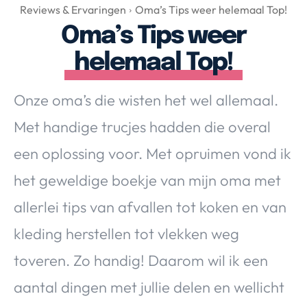
Over Valerie
Reviews & Ervaringen
Oma’s Tips weer helemaal Top!
Oma’s Tips weer
Over Valerie
De Top 5
helemaal Top!
Contact
Onze oma’s die wisten het wel allemaal.
VALERIE'S CHOICE
Met handige trucjes hadden die overal
een oplossing voor. Met opruimen vond ik
Food & Drinks
Health & Beauty
Gadgets
Huis & Tuin
het geweldige boekje van mijn oma met
Travel
Lifestyle
allerlei tips van afvallen tot koken en van
kleding herstellen tot vlekken weg
toveren. Zo handig! Daarom wil ik een
aantal dingen met jullie delen en wellicht