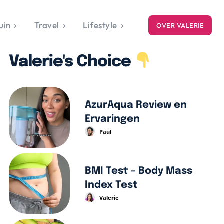
uin
Travel
Lifestyle
OVER VALERIE
ICE
Valerie's Choice
gets
style
AzurAqua Review en
Ervaringen
Paul
BMI Test – Body Mass
Index Test
Valerie