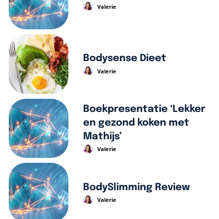
Valerie
Bodysense Dieet
Valerie
Boekpresentatie ‘Lekker
en gezond koken met
Mathijs’
Valerie
BodySlimming Review
Valerie