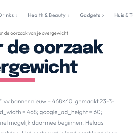
Drinks
Health & Beauty
Gadgets
Huis & T
VALERIE'S CHO
r de oorzaak van je overgewicht
rie's Topics
Over Valerie
& Culture
Over Valerie
r de oorzaak
Food & Drinks
 Drinks
De Top 5
Health & Beauty
Gad
ess & Opmerkelijk
Contact
Huis & Tuin
Travel
Life
ergewicht
le, Sport &
aamheid
s & Tech
van Valerie
* vv banner nieuw – 468×60, gemaakt 23-3-
 & Beauty
d_width = 468; google_ad_height = 60;
Tuin
 & Media
 zo snel mogelijk daarmee beginnen. Helaas