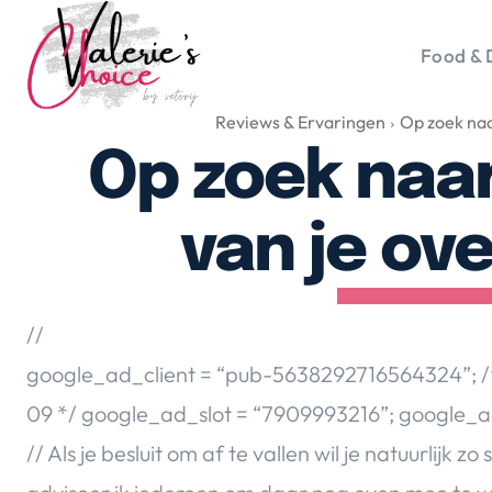
Food & 
Reviews & Ervaringen
Op zoek naa
Vale
Travel 
Op zoek naa
Food &
Happyn
van je ov
Lifesty
Duurz
Gadget
//
Top 5 
google_ad_client = “pub-5638292716564324”; /
Health
09 */ google_ad_slot = “7909993216”; google_a
Huis & 
Nieuws
// Als je besluit om af te vallen wil je natuurlijk