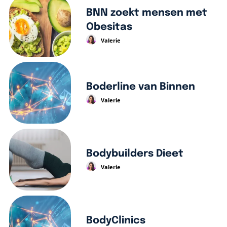
BNN zoekt mensen met
Obesitas
Valerie
Boderline van Binnen
Valerie
Bodybuilders Dieet
Valerie
BodyClinics