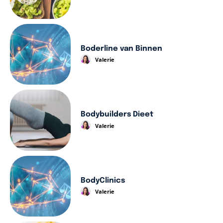
Boderline van Binnen
Valerie
Bodybuilders Dieet
Valerie
BodyClinics
Valerie