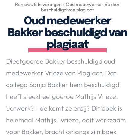
Over Valerie
Reviews & Ervaringen
Oud medewerker Bakker
beschuldigd van plagiaat
Over Valerie
Oud medewerker
De Top 5
Bakker beschuldigd van
Contact
plagiaat
VALERIE'S CHOICE
Dieetgoeroe Bakker beschuldigd oud
Food & Drinks
Health & Beauty
Gadgets
Huis & Tuin
medewerker Vrieze van Plagiaat. Dat
Travel
Lifestyle
collega Sonja Bakker hem beschuldigd
heeft steekt eetgoeroe Mathijs Vrieze.
‘Jatwerk? Hoe komt ze erbij? Dit boek is
helemaal Mathijs.’ Vrieze, ooit werkzaam
voor Bakker, bracht onlangs zijn boek