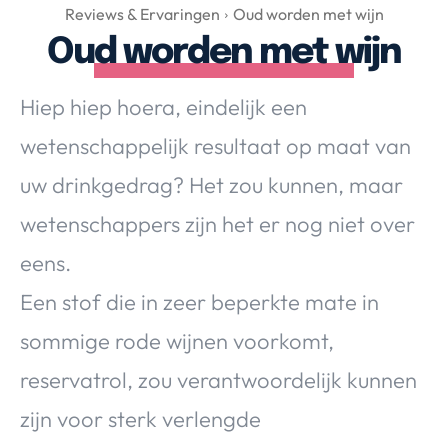
Over Valerie
Reviews & Ervaringen
Oud worden met wijn
Oud worden met wijn
Over Valerie
De Top 5
Hiep hiep hoera, eindelijk een
Contact
wetenschappelijk resultaat op maat van
VALERIE'S CHOICE
uw drinkgedrag? Het zou kunnen, maar
wetenschappers zijn het er nog niet over
Food & Drinks
Health & Beauty
Gadgets
Huis & Tuin
eens.
Travel
Lifestyle
Een stof die in zeer beperkte mate in
sommige rode wijnen voorkomt,
reservatrol, zou verantwoordelijk kunnen
zijn voor sterk verlengde