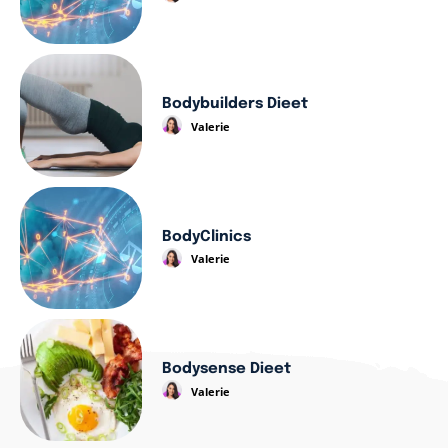
Bodybuilders Dieet
Valerie
BodyClinics
Valerie
Bodysense Dieet
Valerie