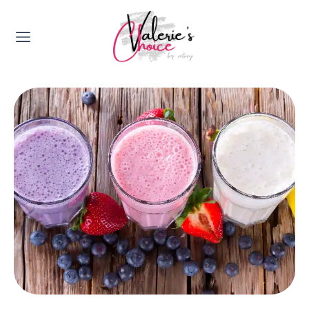
Valerie's Topics
Travel & Culture
Food & Drinks
Happyness & Opmerkelijk
Lifestyle, Sport & Duurzaamheid
Gadgets & Tech
Top 5 van Valerie
Health & Beauty
Huis & Tuin
Nieuws & Media