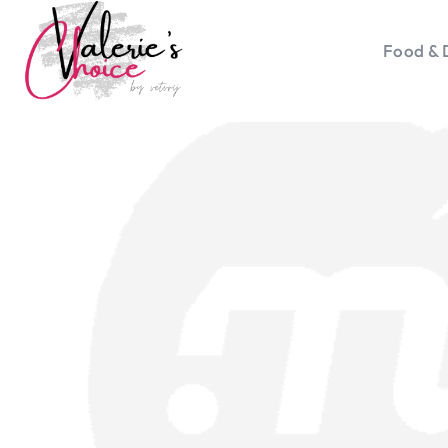
Food & 
Vale
Travel 
Food &
Happyn
Lifesty
Duurz
Gadget
Top 5 
Health
Huis & 
Nieuws