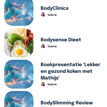
BodyClinics
Valerie
Bodysense Dieet
Valerie
Boekpresentatie ‘Lekker
en gezond koken met
Mathijs’
Valerie
BodySlimming Review