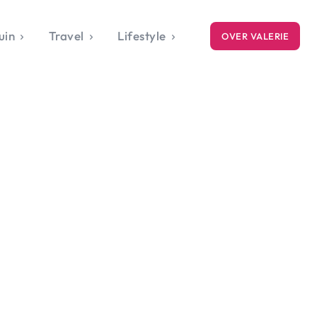
uin
Travel
Lifestyle
OVER VALERIE
ICE
gets
style