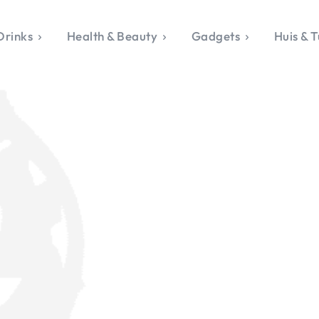
Drinks
Health & Beauty
Gadgets
Huis & T
VALERIE'S CHO
rie's Topics
Over Valerie
& Culture
Over Valerie
Food & Drinks
 Drinks
De Top 5
Health & Beauty
Gad
ess & Opmerkelijk
Contact
Huis & Tuin
Travel
Life
le, Sport &
aamheid
s & Tech
van Valerie
 & Beauty
Tuin
 & Media