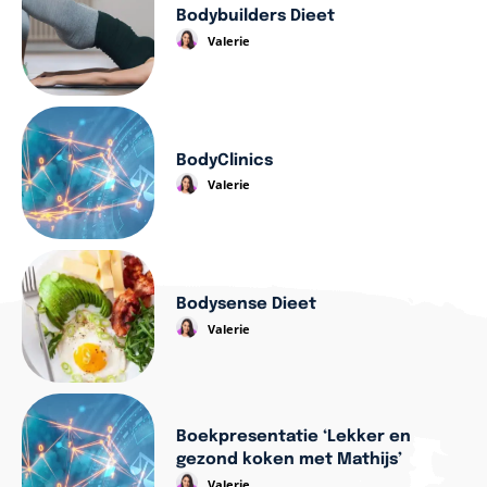
Bodybuilders Dieet
Valerie
BodyClinics
Valerie
Bodysense Dieet
Valerie
Boekpresentatie ‘Lekker en
gezond koken met Mathijs’
Valerie