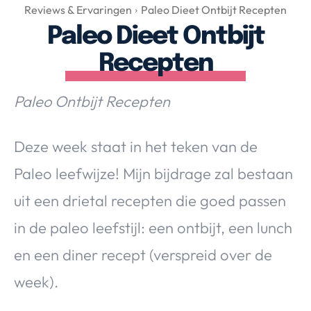
Over Valerie
Reviews & Ervaringen
Paleo Dieet Ontbijt Recepten
Paleo Dieet Ontbijt
Over Valerie
De Top 5
Recepten
Contact
Paleo Ontbijt Recepten
VALERIE'S CHOICE
Deze week staat in het teken van de
Food & Drinks
Health & Beauty
Gadgets
Huis & Tuin
Paleo leefwijze! Mijn bijdrage zal bestaan
Travel
Lifestyle
uit een drietal recepten die goed passen
in de paleo leefstijl: een ontbijt, een lunch
en een diner recept (verspreid over de
week).