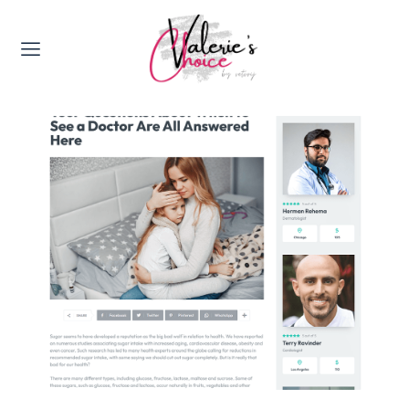
Valerie's Topics
Travel & Culture
Food & Drinks
Happyness & Opmerkelijk
Lifestyle, Sport & Duurzaamheid
Gadgets & Tech
Top 5 van Valerie
Health & Beauty
Huis & Tuin
Nieuws & Media