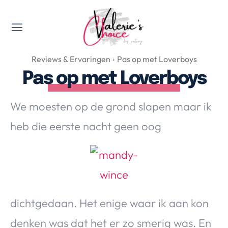
Valerie's Topics
Reviews & Ervaringen
Pas op met Loverboys
Travel & Culture
Pas op met Loverboys
Food & Drinks
Happyness & Opmerkelijk
We moesten op de grond slapen maar ik
Lifestyle, Sport & Duurzaamheid
heb die eerste nacht geen oog
Gadgets & Tech
Top 5 van Valerie
Health & Beauty
Huis & Tuin
Nieuws & Media
dichtgedaan. Het enige waar ik aan kon
denken was dat het er zo smerig was. En