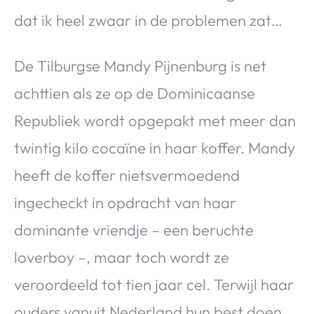
Over Valerie
dat ik heel zwaar in de problemen zat…
Over Valerie
De Top 5
De Tilburgse Mandy Pijnenburg is net
Contact
achttien als ze op de Dominicaanse
Republiek wordt opgepakt met meer dan
VALERIE'S CHOICE
twintig kilo cocaïne in haar koffer. Mandy
Food & Drinks
Health & Beauty
Gadgets
Huis & Tuin
heeft de koffer nietsvermoedend
Travel
Lifestyle
ingecheckt in opdracht van haar
dominante vriendje – een beruchte
loverboy –, maar toch wordt ze
veroordeeld tot tien jaar cel. Terwijl haar
ouders vanuit Nederland hun best doen