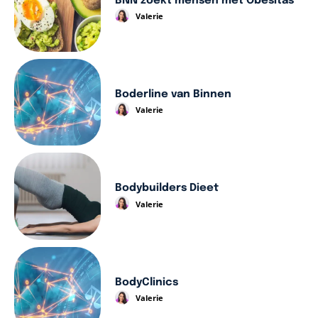
BNN zoekt mensen met Obesitas
Valerie
Boderline van Binnen
Valerie
Bodybuilders Dieet
Valerie
BodyClinics
Valerie