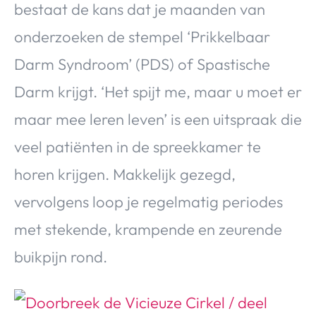
bestaat de kans dat je maanden van
Over Valerie
onderzoeken de stempel ‘Prikkelbaar
Over Valerie
De Top 5
Darm Syndroom’ (PDS) of Spastische
Contact
Darm krijgt. ‘Het spijt me, maar u moet er
maar mee leren leven’ is een uitspraak die
VALERIE'S CHOICE
veel patiënten in de spreekkamer te
Food & Drinks
Health & Beauty
Gadgets
Huis & Tuin
horen krijgen. Makkelijk gezegd,
Travel
Lifestyle
vervolgens loop je regelmatig periodes
met stekende, krampende en zeurende
buikpijn rond.