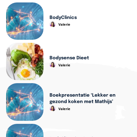
BodyClinics
Valerie
Bodysense Dieet
Valerie
Boekpresentatie ‘Lekker en
gezond koken met Mathijs’
Valerie