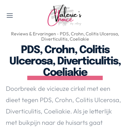
Valerie's Topics
Reviews & Ervaringen
PDS, Crohn, Colitis Ulcerosa,
Travel & Culture
Diverticulitis, Coeliakie
Food & Drinks
PDS, Crohn, Colitis
Happyness & Opmerkelijk
Ulcerosa, Diverticulitis,
Lifestyle, Sport & Duurzaamheid
Coeliakie
Gadgets & Tech
Top 5 van Valerie
Doorbreek de vicieuze cirkel met een
Health & Beauty
dieet tegen PDS, Crohn, Colitis Ulcerosa,
Huis & Tuin
Nieuws & Media
Diverticulitis, Coeliakie. Als je letterlijk
met buikpijn naar de huisarts gaat