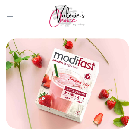
Valerie's Topics
Travel & Culture
Food & Drinks
Happyness & Opmerkelijk
Lifestyle, Sport & Duurzaamheid
Gadgets & Tech
Top 5 van Valerie
Health & Beauty
Huis & Tuin
Nieuws & Media