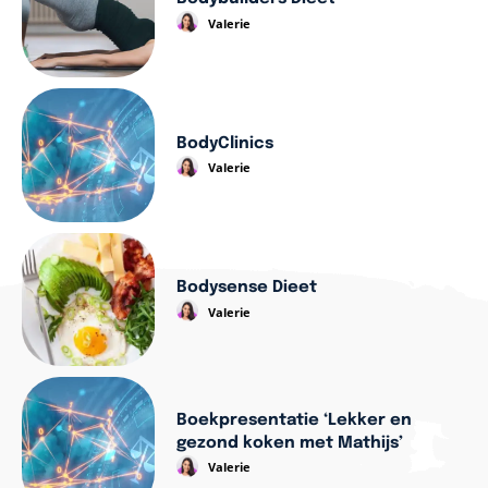
Valerie
BodyClinics
Valerie
Bodysense Dieet
Valerie
Boekpresentatie ‘Lekker en
gezond koken met Mathijs’
Valerie