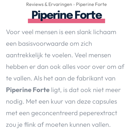
Over Valerie
Reviews & Ervaringen
Piperine Forte
Piperine Forte
Over Valerie
De Top 5
Voor veel mensen is een slank lichaam
Contact
een basisvoorwaarde om zich
VALERIE'S CHOICE
aantrekkelijk te voelen. Veel mensen
hebben er dan ook alles voor over om af
Food & Drinks
Health & Beauty
Gadgets
Huis & Tuin
te vallen. Als het aan de fabrikant van
Travel
Lifestyle
Piperine Forte
ligt, is dat ook niet meer
nodig. Met een kuur van deze capsules
met een geconcentreerd peperextract
zou je flink af moeten kunnen vallen.