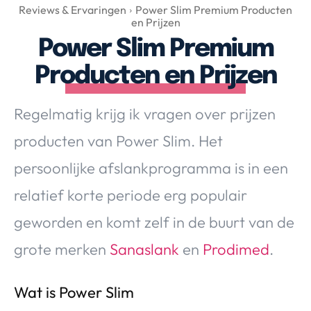
Over Valerie
Reviews & Ervaringen
Power Slim Premium Producten
en Prijzen
Over Valerie
Power Slim Premium
De Top 5
Producten en Prijzen
Contact
Regelmatig krijg ik vragen over prijzen
VALERIE'S CHOICE
producten van Power Slim. Het
Food & Drinks
Health & Beauty
Gadgets
Huis & Tuin
persoonlijke afslankprogramma is in een
Travel
Lifestyle
relatief korte periode erg populair
geworden en komt zelf in de buurt van de
grote merken
Sanaslank
en
Prodimed
.
Wat is Power Slim