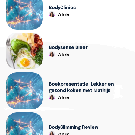
BodyClinics
Valerie
Bodysense Dieet
Valerie
Boekpresentatie ‘Lekker en
gezond koken met Mathijs’
Valerie
BodySlimming Review
Valerie