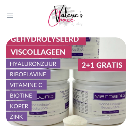
Valerie's Topics
Travel & Culture
Food & Drinks
Happyness & Opmerkelijk
Lifestyle, Sport & Duurzaamheid
Gadgets & Tech
Top 5 van Valerie
Health & Beauty
Huis & Tuin
Nieuws & Media