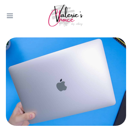
Valerie's Topics
Travel & Culture
Food & Drinks
Happyness & Opmerkelijk
Lifestyle, Sport & Duurzaamheid
Gadgets & Tech
Top 5 van Valerie
Health & Beauty
Huis & Tuin
Nieuws & Media