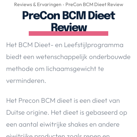
Over Valerie
Reviews & Ervaringen
PreCon BCM Dieet Review
PreCon BCM Dieet
Over Valerie
De Top 5
Review
Contact
Het BCM Dieet- en Leefstijlprogramma
VALERIE'S CHOICE
biedt een wetenschappelijk onderbouwde
methode om lichaamsgewicht te
Food & Drinks
Health & Beauty
Gadgets
Huis & Tuin
verminderen.
Travel
Lifestyle
Het Precon BCM dieet is een dieet van
Duitse origine. Het dieet is gebaseerd op
een aantal eiwitrijke shakes en andere
eiwitrijke producten zoals repen en