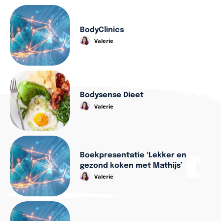
BodyClinics
Valerie
Bodysense Dieet
Valerie
Boekpresentatie ‘Lekker en
gezond koken met Mathijs’
Valerie