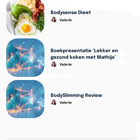
Bodysense Dieet
Valerie
Boekpresentatie ‘Lekker en
gezond koken met Mathijs’
Valerie
BodySlimming Review
Valerie