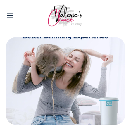
Valerie's Topics
Travel & Culture
Food & Drinks
Happyness & Opmerkelijk
Lifestyle, Sport & Duurzaamheid
Gadgets & Tech
Top 5 van Valerie
Health & Beauty
Huis & Tuin
Nieuws & Media