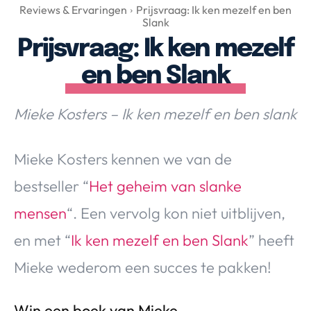
Over Valerie
Reviews & Ervaringen
Prijsvraag: Ik ken mezelf en ben
Slank
Over Valerie
Prijsvraag: Ik ken mezelf
De Top 5
en ben Slank
Contact
Mieke Kosters – Ik ken mezelf en ben slank
VALERIE'S CHOICE
Mieke Kosters kennen we van de
Food & Drinks
Health & Beauty
Gadgets
Huis & Tuin
Travel
Lifestyle
bestseller “
Het geheim van slanke
mensen
“. Een vervolg kon niet uitblijven,
en met “
Ik ken mezelf en ben Slank
” heeft
Mieke wederom een succes te pakken!
Win een boek van Mieke