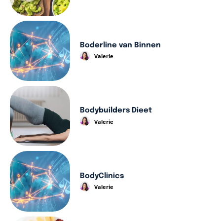
Boderline van Binnen
Valerie
Bodybuilders Dieet
Valerie
BodyClinics
Valerie