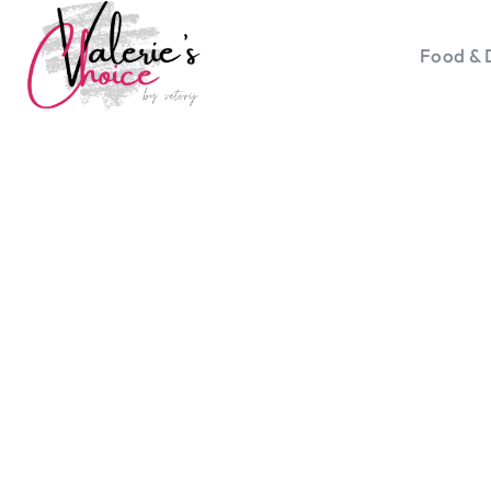
Food & 
Vale
Travel 
Food &
Happyn
Lifesty
Duurz
Gadget
Top 5 
Health
Huis & 
Nieuws