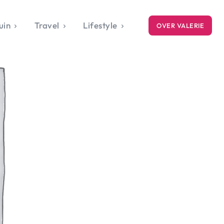
uin
Travel
Lifestyle
OVER VALERIE
ICE
gets
style