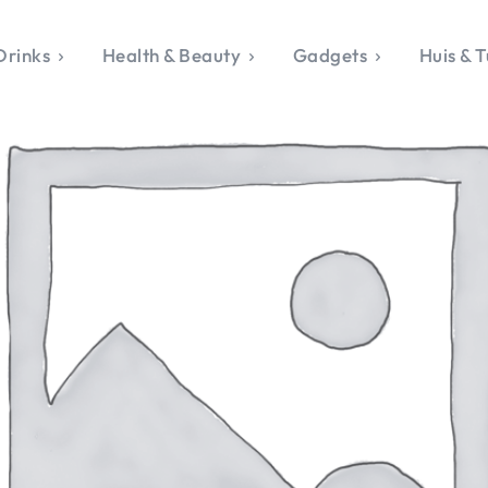
Drinks
Health & Beauty
Gadgets
Huis & T
VALERIE'S CHO
rie's Topics
Over Valerie
& Culture
Over Valerie
Food & Drinks
 Drinks
De Top 5
Health & Beauty
Gad
ess & Opmerkelijk
Contact
Huis & Tuin
Travel
Life
le, Sport &
aamheid
s & Tech
van Valerie
 & Beauty
Tuin
 & Media