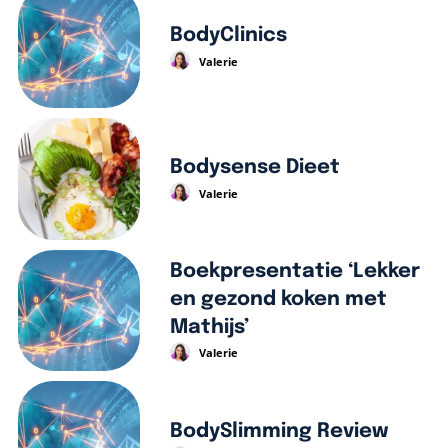
BodyClinics
Valerie
Bodysense Dieet
Valerie
Boekpresentatie ‘Lekker
en gezond koken met
Mathijs’
Valerie
BodySlimming Review