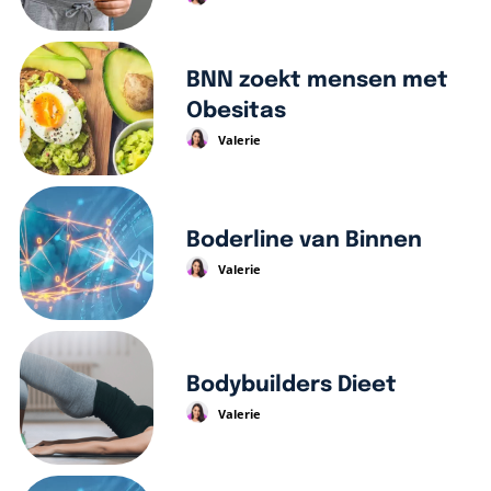
BNN zoekt mensen met
Obesitas
Valerie
Boderline van Binnen
Valerie
Bodybuilders Dieet
Valerie