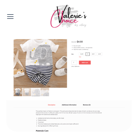
Valerie's Topics
Travel & Culture
Food & Drinks
Happyness & Opmerkelijk
Lifestyle, Sport & Duurzaamheid
Gadgets & Tech
Top 5 van Valerie
Health & Beauty
Huis & Tuin
Nieuws & Media