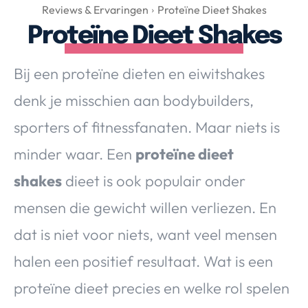
Over Valerie
Reviews & Ervaringen
Proteïne Dieet Shakes
Proteïne Dieet Shakes
Over Valerie
De Top 5
Bij een proteïne dieten en eiwitshakes
Contact
denk je misschien aan bodybuilders,
VALERIE'S CHOICE
sporters of fitnessfanaten. Maar niets is
minder waar. Een
proteïne dieet
Food & Drinks
Health & Beauty
Gadgets
Huis & Tuin
shakes
dieet is ook populair onder
Travel
Lifestyle
mensen die gewicht willen verliezen. En
dat is niet voor niets, want veel mensen
halen een positief resultaat. Wat is een
proteïne dieet precies en welke rol spelen