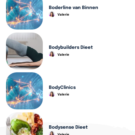
Boderline van Binnen
Valerie
Bodybuilders Dieet
Valerie
BodyClinics
Valerie
Bodysense Dieet
Valerie