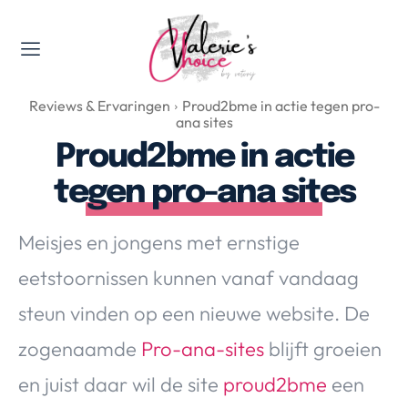
Valerie's Topics
Reviews & Ervaringen
Proud2bme in actie tegen pro-
Travel & Culture
ana sites
Food & Drinks
Proud2bme in actie
Happyness & Opmerkelijk
tegen pro-ana sites
Lifestyle, Sport & Duurzaamheid
Gadgets & Tech
Meisjes en jongens met ernstige
Top 5 van Valerie
eetstoornissen kunnen vanaf vandaag
Health & Beauty
steun vinden op een nieuwe website. De
Huis & Tuin
Nieuws & Media
zogenaamde
Pro-ana-sites
blijft groeien
en juist daar wil de site
proud2bme
een