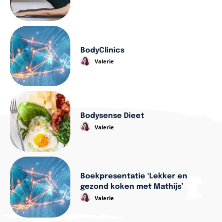
BodyClinics
Valerie
Bodysense Dieet
Valerie
Boekpresentatie ‘Lekker en
gezond koken met Mathijs’
Valerie