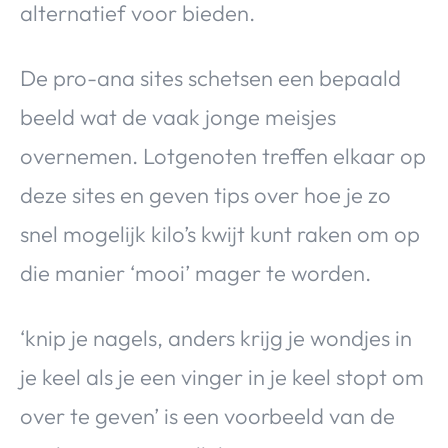
alternatief voor bieden.
Over Valerie
Over Valerie
De pro-ana sites schetsen een bepaald
De Top 5
Contact
beeld wat de vaak jonge meisjes
overnemen. Lotgenoten treffen elkaar op
VALERIE'S CHOICE
deze sites en geven tips over hoe je zo
snel mogelijk kilo’s kwijt kunt raken om op
Food & Drinks
Health & Beauty
Gadgets
Huis & Tuin
Travel
Lifestyle
die manier ‘mooi’ mager te worden.
‘knip je nagels, anders krijg je wondjes in
je keel als je een vinger in je keel stopt om
over te geven’ is een voorbeeld van de