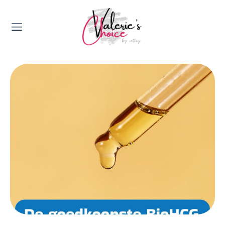
Valerie's Topics
Travel & Culture
Food & Drinks
Happyness & Opmerkelijk
Lifestyle, Sport & Duurzaamheid
Gadgets & Tech
Top 5 van Valerie
Health & Beauty
Huis & Tuin
Nieuws & Media