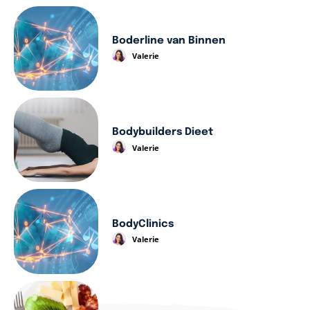
Boderline van Binnen
Valerie
Bodybuilders Dieet
Valerie
BodyClinics
Valerie