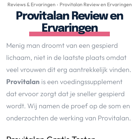
Over Valerie
Reviews & Ervaringen
Provitalan Review en Ervaringen
Provitalan Review en
Over Valerie
De Top 5
Ervaringen
Contact
Menig man droomt van een gespierd
VALERIE'S CHOICE
lichaam, niet in de laatste plaats omdat
veel vrouwen dit erg aantrekkelijk vinden.
Food & Drinks
Health & Beauty
Gadgets
Huis & Tuin
Provitalan
is een voedingssupplement
Travel
Lifestyle
dat ervoor zorgt dat je sneller gespierd
wordt. Wij namen de proef op de som en
onderzochten de werking van Provitalan.