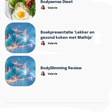
Bodysense Dieet
Valerie
Boekpresentatie ‘Lekker en
gezond koken met Mathijs’
Valerie
BodySlimming Review
Valerie