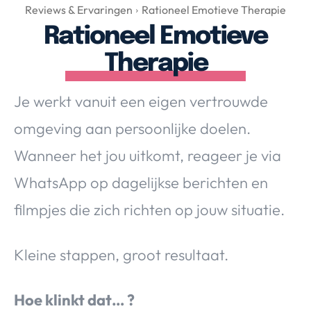
Over Valerie
Reviews & Ervaringen
Rationeel Emotieve Therapie
Rationeel Emotieve
Over Valerie
De Top 5
Therapie
Contact
Je werkt vanuit een eigen vertrouwde
VALERIE'S CHOICE
omgeving aan persoonlijke doelen.
Wanneer het jou uitkomt, reageer je via
Food & Drinks
Health & Beauty
Gadgets
Huis & Tuin
WhatsApp op dagelijkse berichten en
Travel
Lifestyle
filmpjes die zich richten op jouw situatie.
Kleine stappen, groot resultaat.
Hoe klinkt dat… ?