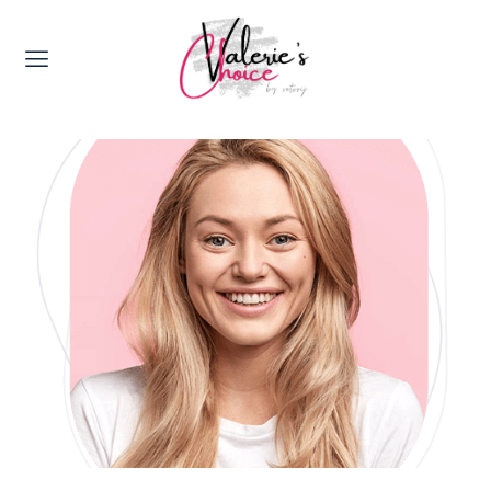
Valerie's Topics
Travel & Culture
Food & Drinks
Happyness & Opmerkelijk
Lifestyle, Sport & Duurzaamheid
Gadgets & Tech
Top 5 van Valerie
Health & Beauty
Huis & Tuin
Nieuws & Media