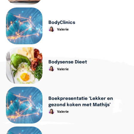
BodyClinics
Valerie
Bodysense Dieet
Valerie
Boekpresentatie ‘Lekker en
gezond koken met Mathijs’
Valerie