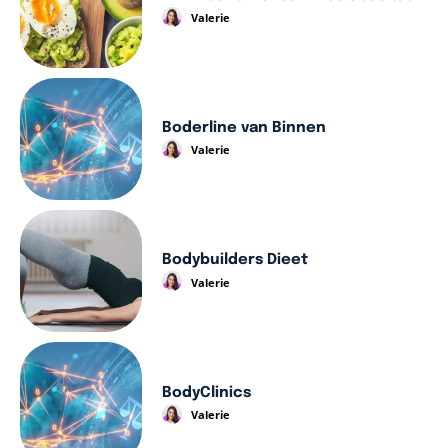
Valerie
Boderline van Binnen
Valerie
Bodybuilders Dieet
Valerie
BodyClinics
Valerie