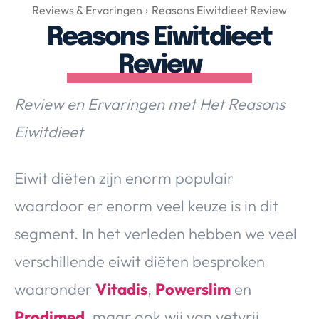
Over Valerie
Reviews & Ervaringen
Reasons Eiwitdieet Review
Reasons Eiwitdieet
Over Valerie
De Top 5
Review
Contact
Review en Ervaringen met Het Reasons
VALERIE'S CHOICE
Eiwitdieet
Food & Drinks
Health & Beauty
Gadgets
Huis & Tuin
Eiwit diëten zijn enorm populair
Travel
Lifestyle
waardoor er enorm veel keuze is in dit
segment. In het verleden hebben we veel
verschillende eiwit diëten besproken
waaronder
Vitadis
,
Powerslim
en
Prodimed
, maar ook wij van vetvrij