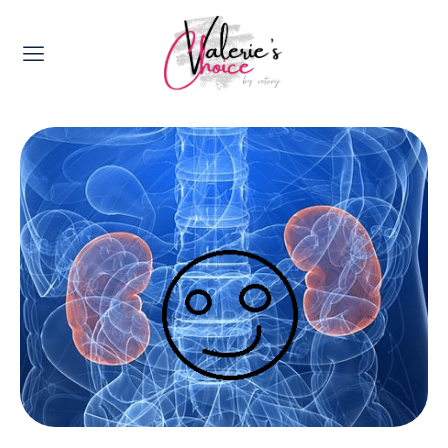
Valerie's Topics
Travel & Culture
Food & Drinks
Happyness & Opmerkelijk
Lifestyle, Sport & Duurzaamheid
Gadgets & Tech
Top 5 van Valerie
Health & Beauty
Huis & Tuin
Nieuws & Media