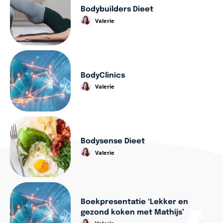
Bodybuilders Dieet
Valerie
BodyClinics
Valerie
Bodysense Dieet
Valerie
Boekpresentatie ‘Lekker en
gezond koken met Mathijs’