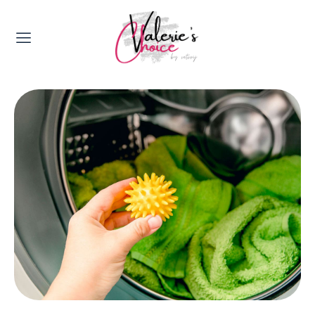
Valerie's Topics
Travel & Culture
Food & Drinks
Happyness & Opmerkelijk
Lifestyle, Sport & Duurzaamheid
Gadgets & Tech
Top 5 van Valerie
Health & Beauty
Huis & Tuin
Nieuws & Media