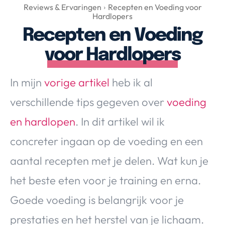
Over Valerie
Reviews & Ervaringen
Recepten en Voeding voor
Hardlopers
Over Valerie
Recepten en Voeding
De Top 5
voor Hardlopers
Contact
In mijn
vorige artikel
heb ik al
VALERIE'S CHOICE
verschillende tips gegeven over
voeding
Food & Drinks
Health & Beauty
Gadgets
Huis & Tuin
en hardlopen
. In dit artikel wil ik
Travel
Lifestyle
concreter ingaan op de voeding en een
aantal recepten met je delen. Wat kun je
het beste eten voor je training en erna.
Goede voeding is belangrijk voor je
prestaties en het herstel van je lichaam.