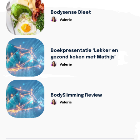
Bodysense Dieet
Valerie
Boekpresentatie ‘Lekker en
gezond koken met Mathijs’
Valerie
BodySlimming Review
Valerie