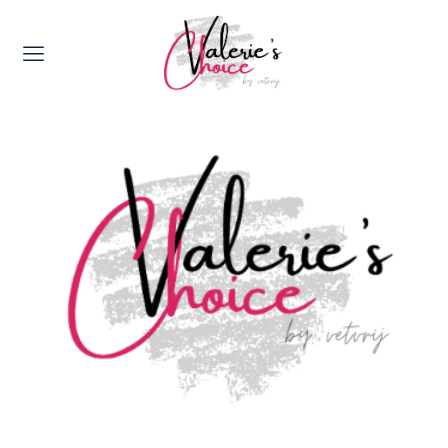
Valerie's Topics
Travel & Culture
Food & Drinks
Happyness & Opmerkelijk
Lifestyle, Sport & Duurzaamheid
Gadgets & Tech
Top 5 van Valerie
Health & Beauty
Huis & Tuin
Nieuws & Media