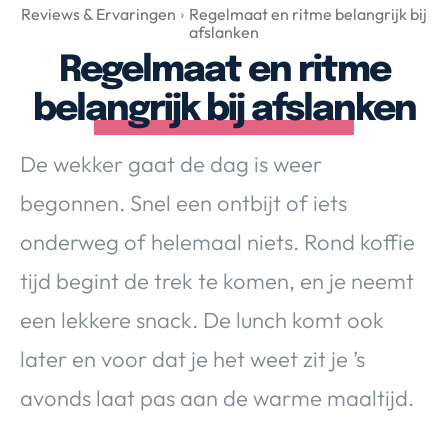
Over Valerie
Reviews & Ervaringen
Regelmaat en ritme belangrijk bij
afslanken
Over Valerie
Regelmaat en ritme
De Top 5
belangrijk bij afslanken
Contact
De wekker gaat de dag is weer
VALERIE'S CHOICE
begonnen. Snel een ontbijt of iets
Food & Drinks
Health & Beauty
Gadgets
Huis & Tuin
onderweg of helemaal niets. Rond koffie
Travel
Lifestyle
tijd begint de trek te komen, en je neemt
een lekkere snack. De lunch komt ook
later en voor dat je het weet zit je ’s
avonds laat pas aan de warme maaltijd.