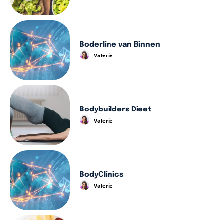
Boderline van Binnen
Valerie
Bodybuilders Dieet
Valerie
BodyClinics
Valerie