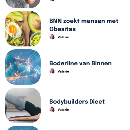
BNN zoekt mensen met
Obesitas
Valerie
Boderline van Binnen
Valerie
Bodybuilders Dieet
Valerie