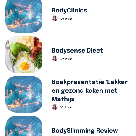
BodyClinics
Valerie
Bodysense Dieet
Valerie
Boekpresentatie ‘Lekker
en gezond koken met
Mathijs’
Valerie
BodySlimming Review