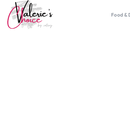
Food & 
Vale
Travel 
Food &
Happyn
Lifesty
Duurz
Gadget
Top 5 
Health
Huis & 
Nieuws