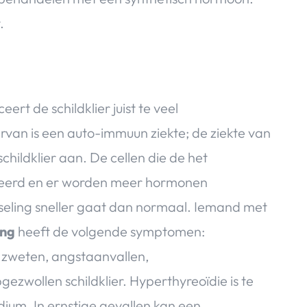
.
rt de schildklier juist te veel
rvan is een auto-immuun ziekte; de ziekte van
childklier aan. De cellen die de het
leerd en er worden meer hormonen
sseling sneller gaat dan normaal. Iemand met
ing
heeft de volgende symptomen:
 zweten, angstaanvallen,
ezwollen schildklier. Hyperthyreoïdie is te
ium. In ernstige gevallen kan een