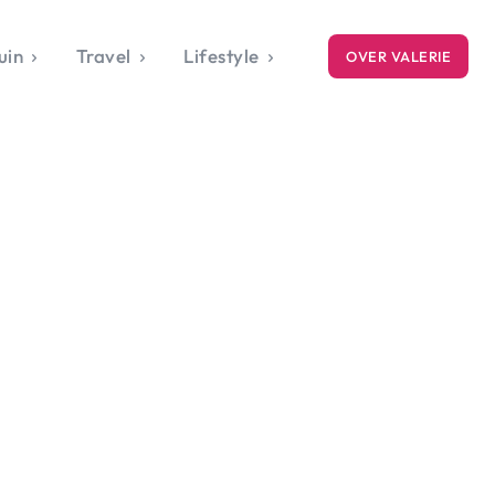
uin
Travel
Lifestyle
OVER VALERIE
ICE
gets
style