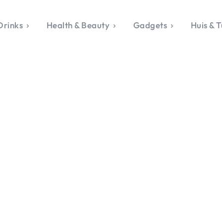
Drinks
Health & Beauty
Gadgets
Huis & T
VALERIE'S CHO
rie's Topics
Over Valerie
& Culture
Over Valerie
Food & Drinks
 Drinks
De Top 5
Health & Beauty
Gad
ess & Opmerkelijk
Contact
Huis & Tuin
Travel
Life
le, Sport &
aamheid
s & Tech
van Valerie
 & Beauty
Tuin
 & Media