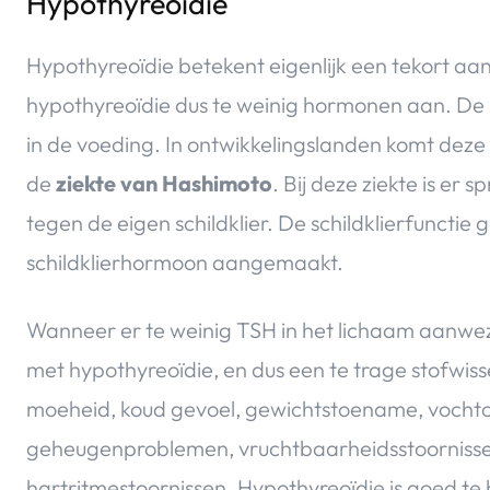
Hypothyreoïdie
Hypothyreoïdie betekent eigenlijk een tekort aan
hypothyreoïdie dus te weinig hormonen aan. De b
in de voeding. In ontwikkelingslanden komt deze 
de
ziekte van Hashimoto
. Bij deze ziekte is er
tegen de eigen schildklier. De schildklierfunctie
schildklierhormoon aangemaakt.
Wanneer er te weinig TSH in het lichaam aanwezi
met hypothyreoïdie, en dus een te trage stofwis
moeheid, koud gevoel, gewichtstoename, vochto
geheugenproblemen, vruchtbaarheidsstoorniss
hartritmestoornissen. Hypothyreoïdie is goed t