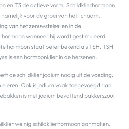
oon en T3 de actieve vorm. Schildklierhormoon
t namelijk voor de groei van het lichaam.
ing van het zenuwstelsel en in de
lierhormoon wanneer hij wordt gestimuleerd
atste hormoon staat beter bekend als TSH. TSH
e is een hormoonklier in de hersenen.
t de schildklier jodium nodig uit de voeding.
n eieren. Ook is jodium vaak toegevoegd aan
gebakken is met jodium bevattend bakkerszout
hilklier weinig schildklierhormoon aanmaken.