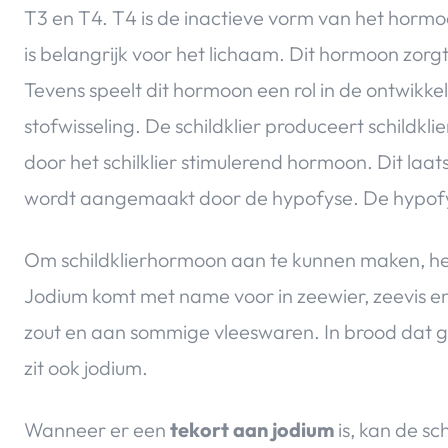
T3 en T4. T4 is de inactieve vorm van het horm
is belangrijk voor het lichaam. Dit hormoon zorg
Tevens speelt dit hormoon een rol in de ontwikkel
stofwisseling. De schildklier produceert schildk
door het schilklier stimulerend hormoon. Dit la
wordt aangemaakt door de hypofyse. De hypofys
Om schildklierhormoon aan te kunnen maken, heef
Jodium komt met name voor in zeewier, zeevis e
zout en aan sommige vleeswaren. In brood dat 
zit ook jodium.
Wanneer er een
tekort aan jodium
is, kan de sc