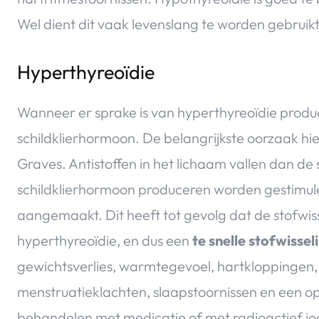
Wel dient dit vaak levenslang te worden gebruikt
Hyperthyreoïdie
Wanneer er sprake is van hyperthyreoïdie producee
schildklierhormoon. De belangrijkste oorzaak hie
Graves. Antistoffen in het lichaam vallen dan de s
schildklierhormoon produceren worden gestimu
aangemaakt. Dit heeft tot gevolg dat de stofwi
hyperthyreoïdie, en dus een
te snelle stofwissel
gewichtsverlies, warmtegevoel, hartkloppingen,
menstruatieklachten, slaapstoornissen en een opg
behandelen met medicatie of met radioactief jod