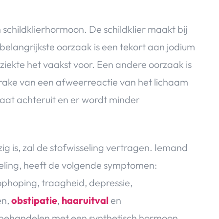
 schildklierhormoon. De schildklier maakt bij
elangrijkste oorzaak is een tekort aan jodium
ziekte het vaakst voor. Een andere oorzaak is
 sprake van een afweerreactie van het lichaam
 gaat achteruit en er wordt minder
g is, zal de stofwisseling vertragen. Iemand
seling, heeft de volgende symptomen:
phoping, traagheid, depressie,
en,
obstipatie
,
haaruitval
en
e behandelen met een synthetisch hormoon.