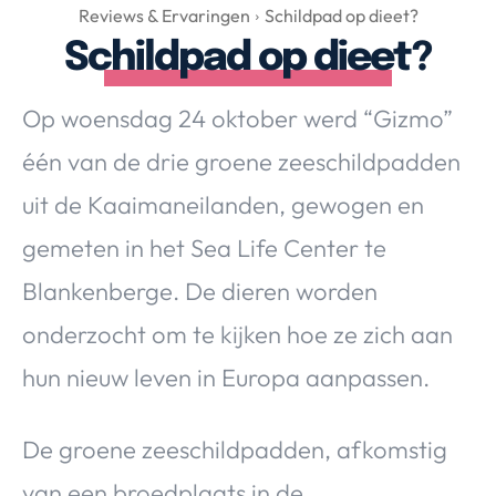
Over Valerie
Reviews & Ervaringen
Schildpad op dieet?
Schildpad op dieet?
Over Valerie
De Top 5
Op woensdag 24 oktober werd “Gizmo”
Contact
één van de drie groene zeeschildpadden
VALERIE'S CHOICE
uit de Kaaimaneilanden, gewogen en
gemeten in het Sea Life Center te
Food & Drinks
Health & Beauty
Gadgets
Huis & Tuin
Blankenberge. De dieren worden
Travel
Lifestyle
onderzocht om te kijken hoe ze zich aan
hun nieuw leven in Europa aanpassen.
De groene zeeschildpadden, afkomstig
van een broedplaats in de