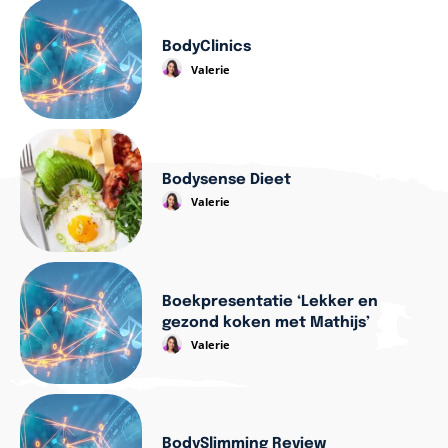
BodyClinics
Valerie
Bodysense Dieet
Valerie
Boekpresentatie ‘Lekker en
gezond koken met Mathijs’
Valerie
BodySlimming Review