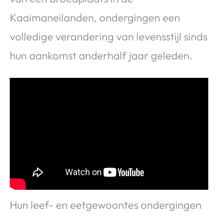
Kaaimaneilanden, ondergingen een
volledige verandering van levensstijl sinds
hun aankomst anderhalf jaar geleden.
Hun leef- en eetgewoontes ondergingen