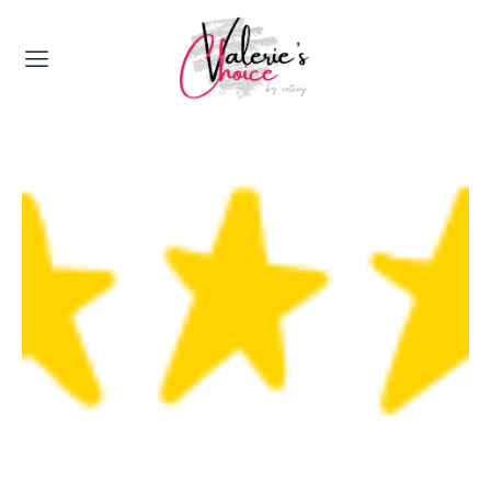
Valerie's Topics
Travel & Culture
Food & Drinks
Happyness & Opmerkelijk
Lifestyle, Sport & Duurzaamheid
Gadgets & Tech
Top 5 van Valerie
Health & Beauty
Huis & Tuin
Nieuws & Media