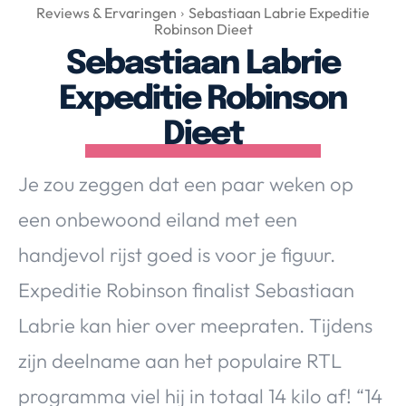
Over Valerie
Reviews & Ervaringen
Sebastiaan Labrie Expeditie
Robinson Dieet
Over Valerie
Sebastiaan Labrie
De Top 5
Expeditie Robinson
Contact
Dieet
VALERIE'S CHOICE
Je zou zeggen dat een paar weken op
Food & Drinks
Health & Beauty
Gadgets
Huis & Tuin
een onbewoond eiland met een
Travel
Lifestyle
handjevol rijst goed is voor je figuur.
Expeditie Robinson finalist Sebastiaan
Labrie kan hier over meepraten. Tijdens
zijn deelname aan het populaire RTL
programma viel hij in totaal 14 kilo af! “14