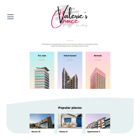
Valerie's Topics
Travel & Culture
Food & Drinks
Happyness & Opmerkelijk
Lifestyle, Sport & Duurzaamheid
Gadgets & Tech
Top 5 van Valerie
Health & Beauty
Huis & Tuin
Nieuws & Media