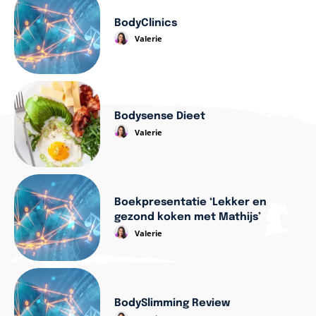
BodyClinics
Valerie
Bodysense Dieet
Valerie
Boekpresentatie ‘Lekker en
gezond koken met Mathijs’
Valerie
BodySlimming Review