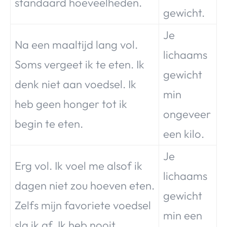
standaard hoeveelheden.
gewicht.
Je
Na een maaltijd lang vol.
lichaams
Soms vergeet ik te eten. Ik
gewicht
denk niet aan voedsel. Ik
min
heb geen honger tot ik
ongeveer
begin te eten.
een kilo.
Je
Erg vol. Ik voel me alsof ik
lichaams
dagen niet zou hoeven eten.
gewicht
Zelfs mijn favoriete voedsel
min een
sla ik af. Ik heb nooit