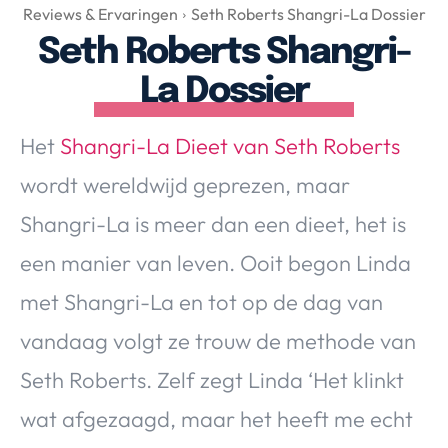
Over Valerie
Reviews & Ervaringen
Seth Roberts Shangri-La Dossier
Seth Roberts Shangri-
Over Valerie
De Top 5
La Dossier
Contact
Het
Shangri-La Dieet van Seth Roberts
VALERIE'S CHOICE
wordt wereldwijd geprezen, maar
Shangri-La is meer dan een dieet, het is
Food & Drinks
Health & Beauty
Gadgets
Huis & Tuin
een manier van leven. Ooit begon Linda
Travel
Lifestyle
met Shangri-La en tot op de dag van
vandaag volgt ze trouw de methode van
Seth Roberts. Zelf zegt Linda ‘Het klinkt
wat afgezaagd, maar het heeft me echt