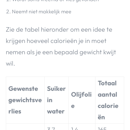
Neemt niet makkelijk mee
Zie de tabel hieronder om een idee te
krijgen hoeveel calorieën je in moet
nemen als je een bepaald gewicht kwijt
wil.
Totaal
Gewenste
Suiker
Olijfoli
aantal
gewichtsve
in
e
calorie
rlies
water
ën
3.7
1.4
165