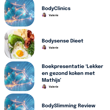
BodyClinics
Valerie
Bodysense Dieet
Valerie
Boekpresentatie ‘Lekker
en gezond koken met
Mathijs’
Valerie
BodySlimming Review