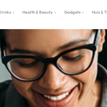
Drinks
Health & Beauty
Gadgets
Huis & T
VALERIE'S CHO
rie's Topics
Over Valerie
& Culture
Over Valerie
Food & Drinks
 Drinks
De Top 5
Health & Beauty
Gad
ess & Opmerkelijk
Contact
Huis & Tuin
Travel
Life
le, Sport &
aamheid
s & Tech
van Valerie
 & Beauty
Tuin
 & Media