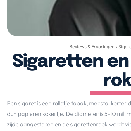
Reviews & Ervaringen
Sigar
Sigaretten e
ro
Een sigaret is een rolletje tabak, meestal korte
dun papieren kokertje. De diameter is 5-10 mill
zijde aangestoken en de sigarettenrook wordt v