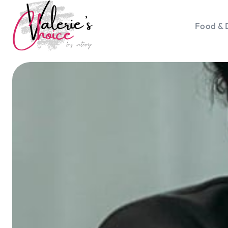
Food & 
Vale
Travel 
Food &
Happyn
Lifesty
Duurz
Gadget
Top 5 
Health
Huis & 
Nieuws