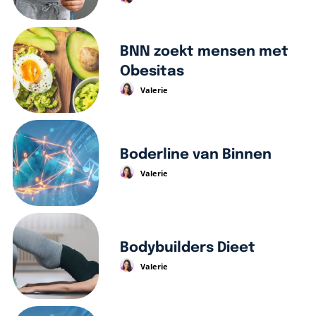
BNN zoekt mensen met
Obesitas
Valerie
Boderline van Binnen
Valerie
Bodybuilders Dieet
Valerie