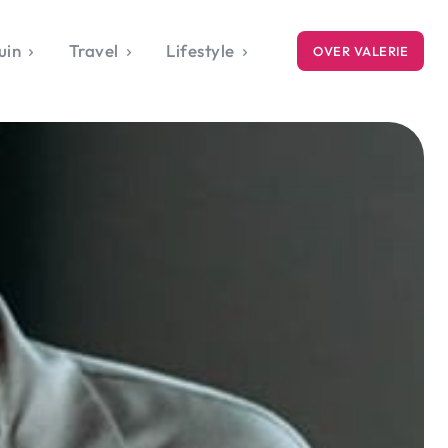
uin
Travel
Lifestyle
OVER VALERIE
ICE
gets
style