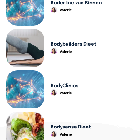
Boderline van Binnen
Valerie
Bodybuilders Dieet
Valerie
BodyClinics
Valerie
Bodysense Dieet
Valerie