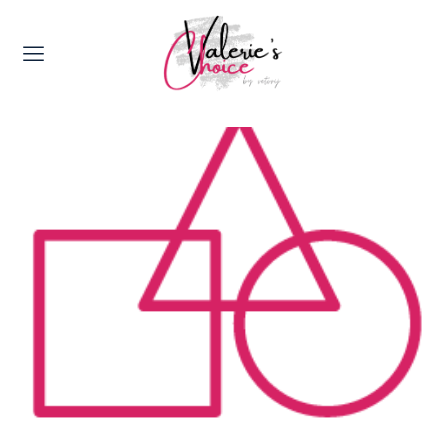
Valerie's Topics
Travel & Culture
Food & Drinks
Happyness & Opmerkelijk
Lifestyle, Sport & Duurzaamheid
Gadgets & Tech
Top 5 van Valerie
Health & Beauty
Huis & Tuin
Nieuws & Media