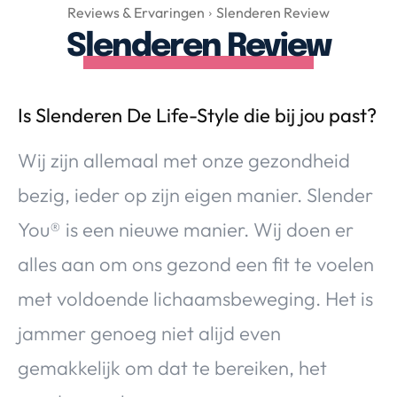
Over Valerie
Reviews & Ervaringen
Slenderen Review
Slenderen Review
Over Valerie
De Top 5
Contact
Is Slenderen De Life-Style die bij jou past?
VALERIE'S CHOICE
Wij zijn allemaal met onze gezondheid
bezig, ieder op zijn eigen manier. Slender
Food & Drinks
Health & Beauty
Gadgets
Huis & Tuin
You® is een nieuwe manier. Wij doen er
Travel
Lifestyle
alles aan om ons gezond een fit te voelen
met voldoende lichaamsbeweging. Het is
jammer genoeg niet alijd even
gemakkelijk om dat te bereiken, het