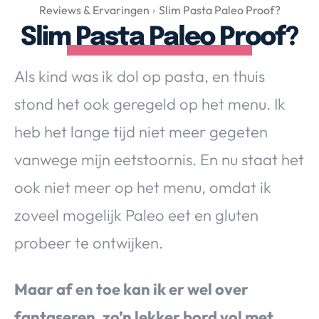
Over Valerie
Reviews & Ervaringen
Slim Pasta Paleo Proof?
Slim Pasta Paleo Proof?
Over Valerie
De Top 5
Als kind was ik dol op pasta, en thuis
Contact
stond het ook geregeld op het menu. Ik
VALERIE'S CHOICE
heb het lange tijd niet meer gegeten
vanwege mijn eetstoornis. En nu staat het
Food & Drinks
Health & Beauty
Gadgets
Huis & Tuin
ook niet meer op het menu, omdat ik
Travel
Lifestyle
zoveel mogelijk Paleo eet en gluten
probeer te ontwijken.
Maar af en toe kan ik er wel over
fantaseren, zo’n lekker bord vol met