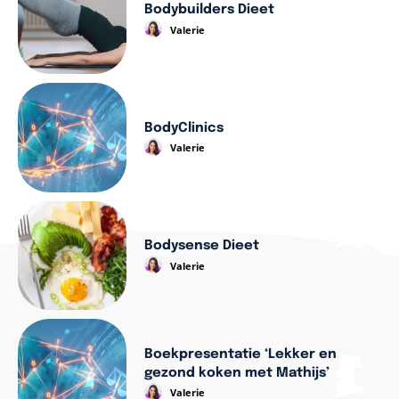
Bodybuilders Dieet
Valerie
BodyClinics
Valerie
Bodysense Dieet
Valerie
Boekpresentatie ‘Lekker en
gezond koken met Mathijs’
Valerie