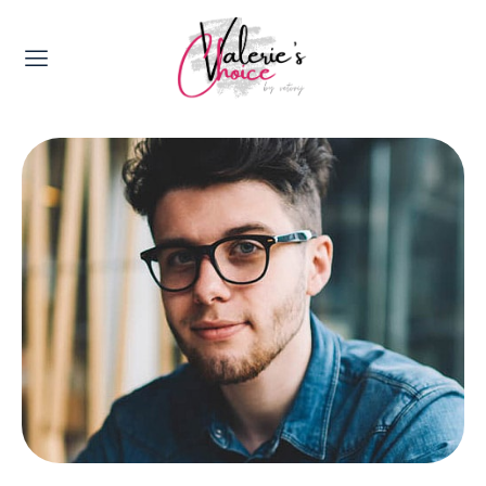
Valerie's Topics
Travel & Culture
Food & Drinks
Happyness & Opmerkelijk
Lifestyle, Sport & Duurzaamheid
Gadgets & Tech
Top 5 van Valerie
Health & Beauty
Huis & Tuin
Nieuws & Media