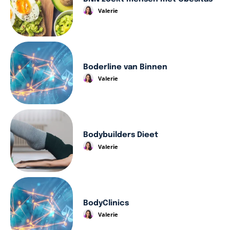
Valerie
Boderline van Binnen
Valerie
Bodybuilders Dieet
Valerie
BodyClinics
Valerie