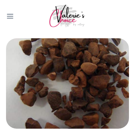
Valerie's Topics
Travel & Culture
Food & Drinks
Happyness & Opmerkelijk
Lifestyle, Sport & Duurzaamheid
Gadgets & Tech
Top 5 van Valerie
Health & Beauty
Huis & Tuin
Nieuws & Media