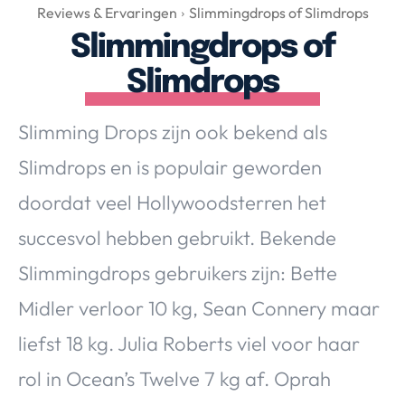
Over Valerie
Reviews & Ervaringen
Slimmingdrops of Slimdrops
Slimmingdrops of
Over Valerie
De Top 5
Slimdrops
Contact
Slimming Drops zijn ook bekend als
VALERIE'S CHOICE
Slimdrops en is populair geworden
doordat veel Hollywoodsterren het
Food & Drinks
Health & Beauty
Gadgets
Huis & Tuin
succesvol hebben gebruikt. Bekende
Travel
Lifestyle
Slimmingdrops gebruikers zijn: Bette
Midler verloor 10 kg, Sean Connery maar
liefst 18 kg. Julia Roberts viel voor haar
rol in Ocean’s Twelve 7 kg af. Oprah