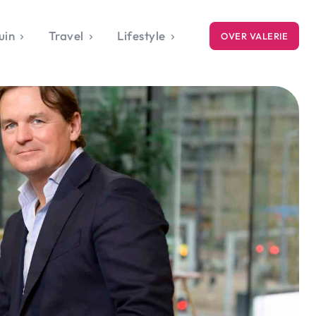
uin
Travel
Lifestyle
OVER VALERIE
ICE
gets
style