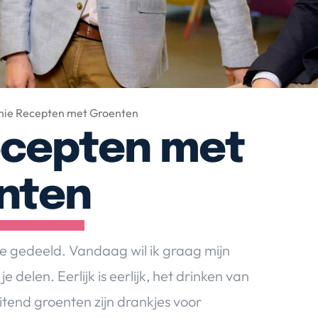
ie Recepten met Groenten
ecepten met
nten
e gedeeld. Vandaag wil ik graag mijn
elen. Eerlijk is eerlijk, het drinken van
itend groenten zijn drankjes voor