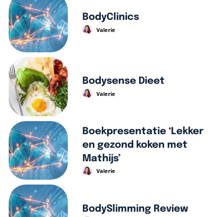
BodyClinics
Valerie
Bodysense Dieet
Valerie
Boekpresentatie ‘Lekker
en gezond koken met
Mathijs’
Valerie
BodySlimming Review