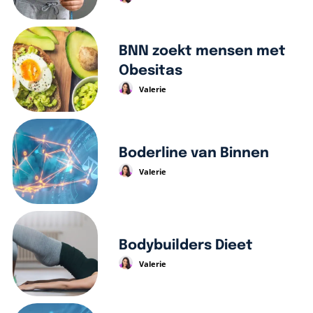
BNN zoekt mensen met
Obesitas
Valerie
Boderline van Binnen
Valerie
Bodybuilders Dieet
Valerie