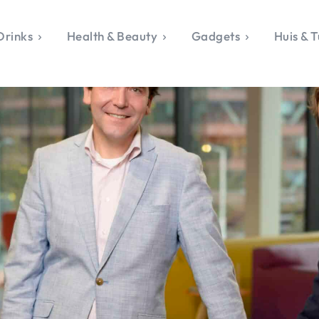
Drinks
Health & Beauty
Gadgets
Huis & T
VALERIE'S CHO
rie's Topics
Over Valerie
& Culture
Over Valerie
Food & Drinks
 Drinks
De Top 5
Health & Beauty
Gad
ess & Opmerkelijk
Contact
Huis & Tuin
Travel
Life
le, Sport &
aamheid
s & Tech
van Valerie
 & Beauty
Tuin
 & Media