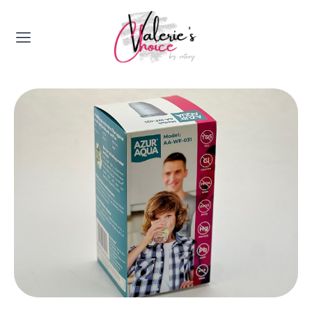
Valerie's Topics
Travel & Culture
Food & Drinks
Happyness & Opmerkelijk
Lifestyle, Sport & Duurzaamheid
Gadgets & Tech
Top 5 van Valerie
Health & Beauty
Huis & Tuin
Nieuws & Media