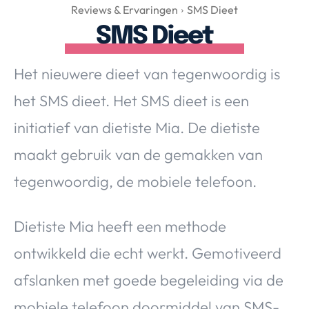
Over Valerie
Reviews & Ervaringen
SMS Dieet
SMS Dieet
Over Valerie
De Top 5
Het nieuwere dieet van tegenwoordig is
Contact
het SMS dieet. Het SMS dieet is een
VALERIE'S CHOICE
initiatief van dietiste Mia. De dietiste
maakt gebruik van de gemakken van
Food & Drinks
Health & Beauty
Gadgets
Huis & Tuin
tegenwoordig, de mobiele telefoon.
Travel
Lifestyle
Dietiste Mia heeft een methode
ontwikkeld die echt werkt. Gemotiveerd
afslanken met goede begeleiding via de
mobiele telefoon doormiddel van SMS-