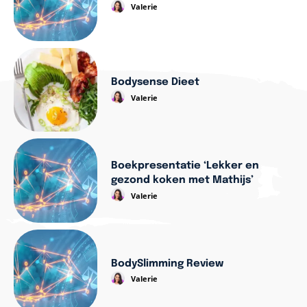
Valerie
Bodysense Dieet
Valerie
Boekpresentatie ‘Lekker en
gezond koken met Mathijs’
Valerie
BodySlimming Review
Valerie