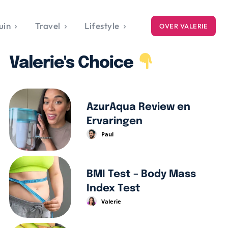
uin
Travel
Lifestyle
OVER VALERIE
ICE
Valerie's Choice
gets
style
AzurAqua Review en
Ervaringen
Paul
BMI Test – Body Mass
Index Test
Valerie