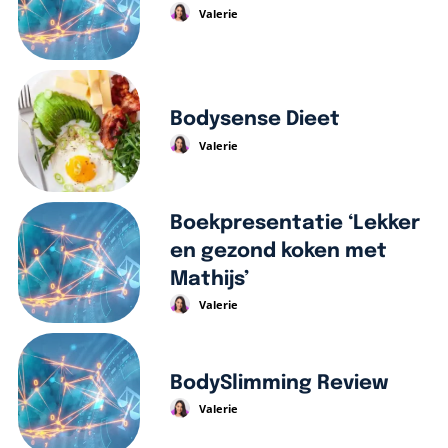
Valerie
Bodysense Dieet
Valerie
Boekpresentatie ‘Lekker
en gezond koken met
Mathijs’
Valerie
BodySlimming Review
Valerie