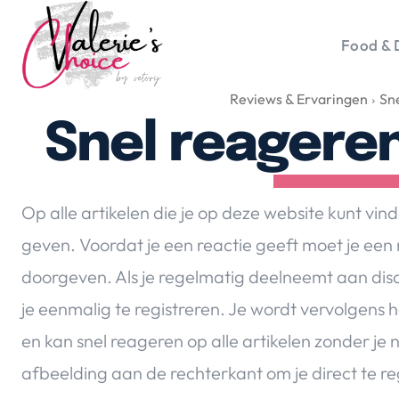
Food & 
Reviews & Ervaringen
Sn
Vale
Travel 
Snel reageren
Food &
Happyn
Lifesty
Op alle artikelen die je op deze website kunt vind
Duurz
geven. Voordat je een reactie geeft moet je een
Gadget
doorgeven. Als je regelmatig deelneemt aan discu
Top 5 
Health
je eenmalig te registreren. Je wordt vervolgens
Huis & 
en kan snel reageren op alle artikelen zonder je 
Nieuws
afbeelding aan de rechterkant om je direct te re