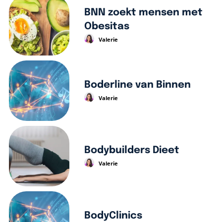
BNN zoekt mensen met
Obesitas
Valerie
Boderline van Binnen
Valerie
Bodybuilders Dieet
Valerie
BodyClinics