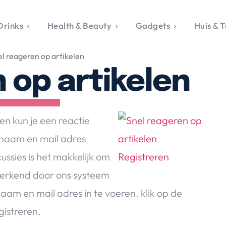
Drinks
Health & Beauty
Gadgets
Huis & T
VALERIE'S CHO
el reageren op artikelen
rie's Topics
Over Valerie
& Culture
Over Valerie
 op artikelen
Food & Drinks
 Drinks
De Top 5
Health & Beauty
Gad
ess & Opmerkelijk
Contact
Huis & Tuin
Travel
Life
le, Sport &
en kun je een reactie
aamheid
 naam en mail adres
s & Tech
ssies is het makkelijk om
van Valerie
 & Beauty
 herkend door ons systeem
Tuin
naam en mail adres in te voeren. klik op de
 & Media
gistreren.