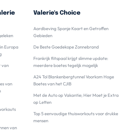
lerie
Valerie's Choice
Aardbeving Spanje Kaart en Getroffen
geleken
Gebieden
 in Europa
De Beste Goedekope Zonnebrand
g
Frankrijk flitspaal krijgt slimme update:
r van
meerdere boetes tegelijk mogelijk
A24 Tol Blankenbergtunnel Voorkom Hoge
es van
Boetes van het CJIB
n
Met de Auto op Vakantie; Hier Moet je Extra
op Letten
workouts
Top 5 eenvoudige thuisworkouts voor drukke
mensen
annen van