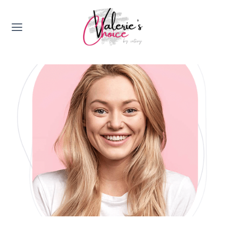
Valerie's Topics
Travel & Culture
Food & Drinks
Happyness & Opmerkelijk
Lifestyle, Sport & Duurzaamheid
Gadgets & Tech
Top 5 van Valerie
Health & Beauty
Huis & Tuin
Nieuws & Media