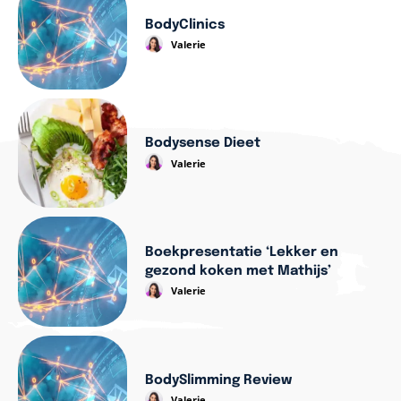
BodyClinics
Valerie
Bodysense Dieet
Valerie
Boekpresentatie ‘Lekker en
gezond koken met Mathijs’
Valerie
BodySlimming Review
Valerie