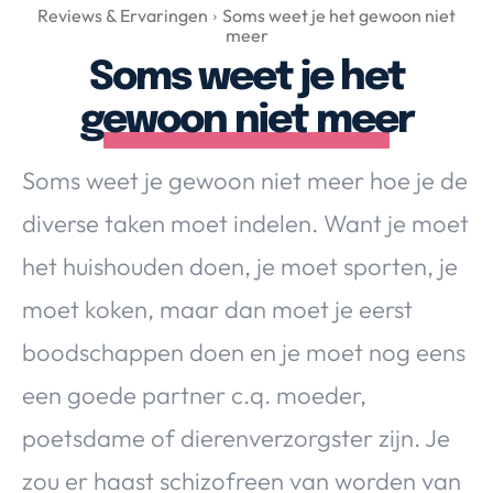
Over Valerie
Reviews & Ervaringen
Soms weet je het gewoon niet
meer
Over Valerie
Soms weet je het
De Top 5
gewoon niet meer
Contact
Soms weet je gewoon niet meer hoe je de
VALERIE'S CHOICE
diverse taken moet indelen. Want je moet
Food & Drinks
Health & Beauty
Gadgets
Huis & Tuin
het huishouden doen, je moet sporten, je
Travel
Lifestyle
moet koken, maar dan moet je eerst
boodschappen doen en je moet nog eens
een goede partner c.q. moeder,
poetsdame of dierenverzorgster zijn. Je
zou er haast schizofreen van worden van