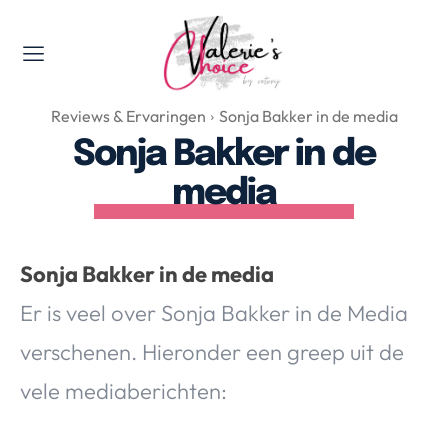
Valerie's Topics
Reviews & Ervaringen
Sonja Bakker in de media
Travel & Culture
Sonja Bakker in de
Food & Drinks
media
Happyness & Opmerkelijk
Lifestyle, Sport & Duurzaamheid
Gadgets & Tech
Sonja Bakker in de media
Top 5 van Valerie
Er is veel over Sonja Bakker in de Media
Health & Beauty
Huis & Tuin
verschenen. Hieronder een greep uit de
Nieuws & Media
vele mediaberichten: