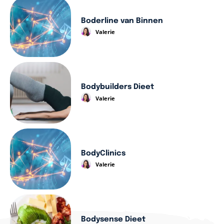
Boderline van Binnen
Valerie
Bodybuilders Dieet
Valerie
BodyClinics
Valerie
Bodysense Dieet