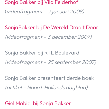
Sonja Bakker bij Vila Felderhof
Over Valerie
(
videofragment –
2 januari 2008)
Over Valerie
De Top 5
SonjaBakker bij De Wereld Draait Door
Contact
(
videofragment
– 3 december 2007)
VALERIE'S CHOICE
Sonja Bakker bij RTL Boulevard
Food & Drinks
Health & Beauty
Gadgets
Huis & Tuin
(
videofragment
– 25 september 2007)
Travel
Lifestyle
Sonja Bakker presenteert derde boek
(artikel – Noord-Hollands dagblad)
Giel Mobiel bij Sonja Bakker