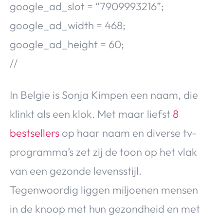
google_ad_slot = “7909993216”;
Over Valerie
google_ad_width = 468;
Over Valerie
De Top 5
google_ad_height = 60;
Contact
//
VALERIE'S CHOICE
In Belgie is Sonja Kimpen een naam, die
klinkt als een klok. Met maar liefst
8
Food & Drinks
Health & Beauty
Gadgets
Huis & Tuin
Travel
Lifestyle
bestsellers
op haar naam en diverse tv-
programma’s zet zij de toon op het vlak
van een gezonde levensstijl.
Tegenwoordig liggen miljoenen mensen
in de knoop met hun gezondheid en met