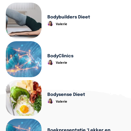
Bodybuilders Dieet
Valerie
BodyClinics
Valerie
Bodysense Dieet
Valerie
Boekpresentatie ‘Lekker en