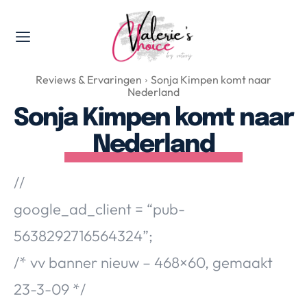
Valerie's Topics
Reviews & Ervaringen
Sonja Kimpen komt naar
Travel & Culture
Nederland
Food & Drinks
Sonja Kimpen komt naar
Happyness & Opmerkelijk
Nederland
Lifestyle, Sport & Duurzaamheid
Gadgets & Tech
//
Top 5 van Valerie
google_ad_client = “pub-
Health & Beauty
5638292716564324”;
Huis & Tuin
Nieuws & Media
/* vv banner nieuw – 468×60, gemaakt
23-3-09 */