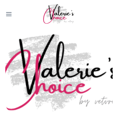
Valerie's Topics
Travel & Culture
Food & Drinks
Happyness & Opmerkelijk
Lifestyle, Sport & Duurzaamheid
Gadgets & Tech
Top 5 van Valerie
Health & Beauty
Huis & Tuin
Nieuws & Media