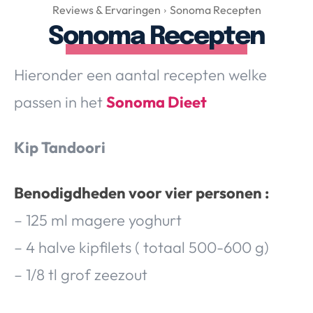
Over Valerie
Reviews & Ervaringen
Sonoma Recepten
Sonoma Recepten
Over Valerie
De Top 5
Hieronder een aantal recepten welke
Contact
passen in het
Sonoma Dieet
VALERIE'S CHOICE
Kip Tandoori
Food & Drinks
Health & Beauty
Gadgets
Huis & Tuin
Travel
Lifestyle
Benodigdheden voor vier personen :
– 125 ml magere yoghurt
– 4 halve kipfilets ( totaal 500-600 g)
– 1/8 tl grof zeezout