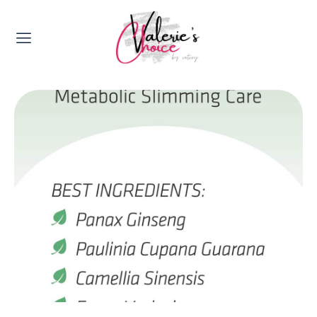
Valerie's Topics
Travel & Culture
Food & Drinks
Happyness & Opmerkelijk
Lifestyle, Sport & Duurzaamheid
Gadgets & Tech
Top 5 van Valerie
Health & Beauty
Huis & Tuin
Nieuws & Media