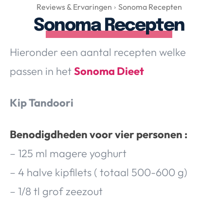
Over Valerie
Reviews & Ervaringen
Sonoma Recepten
Sonoma Recepten
Over Valerie
De Top 5
Hieronder een aantal recepten welke
Contact
passen in het
Sonoma Dieet
VALERIE'S CHOICE
Kip Tandoori
Food & Drinks
Health & Beauty
Gadgets
Huis & Tuin
Travel
Lifestyle
Benodigdheden voor vier personen :
– 125 ml magere yoghurt
– 4 halve kipfilets ( totaal 500-600 g)
– 1/8 tl grof zeezout