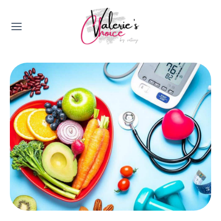
Valerie's Topics
Travel & Culture
Food & Drinks
Happyness & Opmerkelijk
Lifestyle, Sport & Duurzaamheid
Gadgets & Tech
Top 5 van Valerie
Health & Beauty
Huis & Tuin
Nieuws & Media