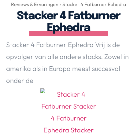
Over Valerie
Reviews & Ervaringen
Stacker 4 Fatburner Ephedra
Stacker 4 Fatburner
Over Valerie
De Top 5
Ephedra
Contact
Stacker 4 Fatburner Ephedra Vrij is de
VALERIE'S CHOICE
opvolger van alle andere stacks. Zowel in
amerika als in Europa meest succesvol
Food & Drinks
Health & Beauty
Gadgets
Huis & Tuin
onder de
Travel
Lifestyle