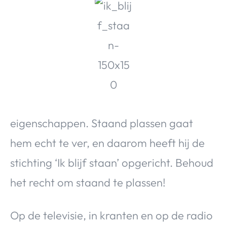
Over Valerie
Over Valerie
De Top 5
Contact
VALERIE'S CHOICE
Food & Drinks
Health & Beauty
Gadgets
Huis & Tuin
eigenschappen. Staand plassen gaat
Travel
Lifestyle
hem echt te ver, en daarom heeft hij de
stichting ‘Ik blijf staan’ opgericht. Behoud
het recht om staand te plassen!
Op de televisie, in kranten en op de radio