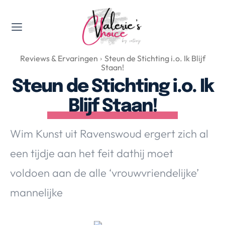
Valerie's Topics
Reviews & Ervaringen
Steun de Stichting i.o. Ik Blijf
Travel & Culture
Staan!
Food & Drinks
Steun de Stichting i.o. Ik
Happyness & Opmerkelijk
Blijf Staan!
Lifestyle, Sport & Duurzaamheid
Gadgets & Tech
Wim Kunst uit Ravenswoud ergert zich al
Top 5 van Valerie
een tijdje aan het feit dathij moet
Health & Beauty
voldoen aan de alle ‘vrouwvriendelijke’
Huis & Tuin
Nieuws & Media
mannelijke