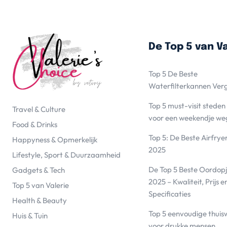
De Top 5 van Va
Top 5 De Beste
Waterfilterkannen Ver
Top 5 must-visit steden
Travel & Culture
voor een weekendje we
Food & Drinks
Top 5: De Beste Airfrye
Happyness & Opmerkelijk
2025
Lifestyle, Sport & Duurzaamheid
De Top 5 Beste Oordopj
Gadgets & Tech
2025 – Kwaliteit, Prijs e
Top 5 van Valerie
Specificaties
Health & Beauty
Top 5 eenvoudige thuis
Huis & Tuin
voor drukke mensen