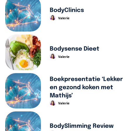
BodyClinics
Valerie
Bodysense Dieet
Valerie
Boekpresentatie ‘Lekker
en gezond koken met
Mathijs’
Valerie
BodySlimming Review