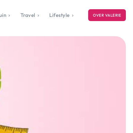
uin
Travel
Lifestyle
OVER VALERIE
ICE
gets
style