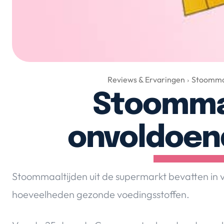
Reviews & Ervaringen
Stoomma
Stoomma
onvoldoen
Stoommaaltijden uit de supermarkt bevatten in v
hoeveelheden gezonde voedingsstoffen.