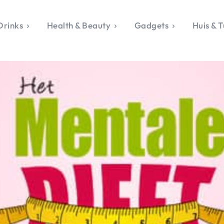
Drinks
Health & Beauty
Gadgets
Huis & T
VALERIE'S CHO
rie's Topics
Over Valerie
& Culture
Over Valerie
Food & Drinks
 Drinks
De Top 5
Health & Beauty
Gad
ess & Opmerkelijk
Contact
Huis & Tuin
Travel
Life
le, Sport &
aamheid
s & Tech
van Valerie
 & Beauty
Tuin
 & Media