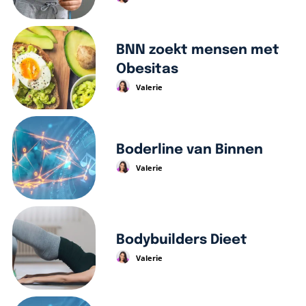
BNN zoekt mensen met
Obesitas
Valerie
Boderline van Binnen
Valerie
Bodybuilders Dieet
Valerie