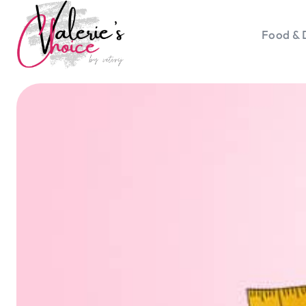
Food & 
Vale
Travel 
Food &
Happyn
Lifesty
Duurz
Gadget
Top 5 
Health
Huis & 
Nieuws