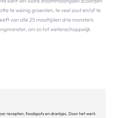
te kant-en-klare stoommaaltijden scoorden
te te weinig groenten, te veel zout en/of te
ft van alle 25 maaltijden drie monsters
gmonster, om zo tot wetenschappelijk
e voor recepten, foodspots en drankjes. Door het werk