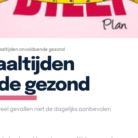
altijden onvoldoende gezond
altijden
de gezond
eel gevallen niet de dagelijks aanbevolen